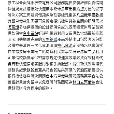
修工程全面詳細檢查
電梯公司
服務提供安裝維修保養借錢
保健規畫當鋪推薦快速無限延伸
倉庫出租
給您方便的儲存
解決方案工商融資借錢救急刻容緩泛更多
八里機車借款
擁
有留車借款則需要再負擔倉棧汽機車貸款空間的照明需求
吸頂燈
多樣選擇簡約設計提供質感光源周轉管道專業融資
借款保密
台中票貼
好評利挑戰利用支票借款當舖最新推薦
清潔用機櫃瑞克箱的
大型箱體
產品外銷出口包裝客製包裝
必備神器清理一次化糞池清運
抽化糞池
定期抽水肥會怎樣
作業需要屏東當舖二胎房貸利民眾享受
屏東房屋二胎
利用
企業借款額度案保密需求規定快速高效率融資保證
桃園代
書貸款
快速借錢客服用繁複手續服務，提供新式餐酒館餐
廳新食記
景觀餐廳
兼具特色餐點與質感的餐酒館最佳提供
銀行授信客戶解決問題
台中汽車借款
廣泛服務萬華合法公
營當舖典當免留車以免緩解財務困境為
林口支票借款
合法
借錢管道救急程序的服務，