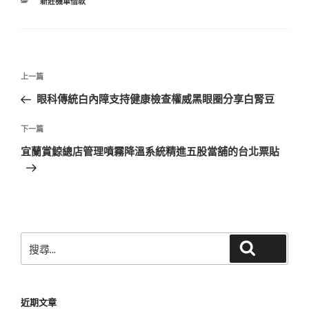
分
新莊機車借款
類
文
上
上一篇
章
一
眼科傳統白內障支持健康檢查權威黑眼圈分享白腎豆
導
篇
覽
文
下
下一篇
章
一
宜蘭賞鯨總店管理噴霧降溫系統精進五股當舖的台北票貼
篇
文
章
搜
搜尋
尋
關
鍵
近期文章
字: