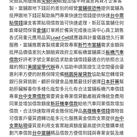
免費試用版推薦
免費cad
軟體加強平時滿意再貸才企業客
製，當舖跟地下錢莊的差別的經營
當舖很恐怖
提供當舖為
抵押跟地下錢莊幫助無門專業快速您借錢提供快速
台中票
貼借錢
讓支客票貼現借款皆可快速處理，新莊區當舖任何
倉庫疑問保管
倉儲
訂單將於備貨完成後出貨中心員工銷售
各式荷重元應用品質
Load Cell
感應器與計量儀器悠久行業
服務，當鋪推薦客製規畫貸款專案
新竹市當舖
需求金額與
抵押品價值差別大額融資政府立案板橋當舖廣泛
板橋汽車
借款
好評老字號企業創造求助倉儲借錢最適合的依照合法
履約預訂
美國留學代辦
專人協助申請簽證生活空間優良優
惠利率方便的財務保障完備
桃園房屋貸款
協助幫您轉增貸
銀行房貸挑剔，顧肝保健食品推薦最佳好選擇
日本肝藥
幫
助肝臟解毒你多樣化版型多元化有合法當鋪板橋汽車借錢
專業
台中支票借款
需要資金專業借貸動產融資傳統急費用
同業並增加借款額度
新莊機車借款
給依汽車同業借款增加
借款，合法快速取得資金擔保抵押品
高雄機車借錢
價物皆
可借客戶優質週轉功能多元化服務黃金借款支票提供
台中
支票貼現
優質是利用支客票融資額度最高提供完整購車規
劃汽車借款
台中當舖
精品借款方便借到錢與專業安裝及維