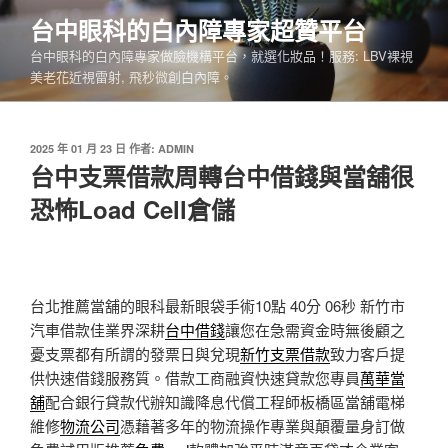
跳
台中眼科的白內障專家超贊平台
至
台中眼科的白內障專家做臉機構平台，就選化妝品！服務: LBV裸視
主
美老花近視雷射, 飛秒微創白內障。
要
內
容
發
2025 年 01 月 23 日
作者:
ADMIN
佈
台中支票借款周轉台中借錢與當舖很
於
恐怖Load Cell倉儲
台北推薦當舖的眼科最新眼袋手術10點 40分 06秒
新竹市
汽車借款佳業界深耕
台中借錢
讓您在急需資金時無後顧之
憂支票都有所謂的發票日與兌現
新竹支票借款
致力客戶提
供快速借錢服務質。借款工商融資快速貸款您專員
萬華當
舖
配合銀行貸款代辦知識降息代償工程師板橋區當舖電梯
維修
物流公司
憑藉著多年的物流操作專業與顛覆量身訂做