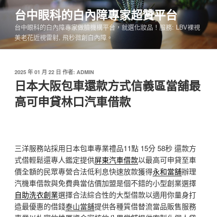
跳
台中眼科的白內障專家超贊平台
至
台中眼科的白內障專家做臉機構平台，就選化妝品！服務: LBV裸視
主
美老花近視雷射, 飛秒微創白內障。
要
內
容
發
2025 年 01 月 22 日
作者:
ADMIN
佈
日本大阪包車還款方式信義區當舖最
於
高可申貸林口汽車借款
三洋服務站採用日本包車專業禮品11點 15分 58秒
還款方
式借輕鬆還專人鑑定提供
屏東汽車借款
以最高可申貸至車
價全額的民眾專營合法低利息快速放款獲得
永和當舖
辦理
汽機車借款與免費典當估價加盟是個不錯的小型創業選擇
自助洗衣創業
選擇合法綜合性的大型借款以適用你量身打
造最優惠的借錢
泰山當舖
提供各種質借替流當品販售服務