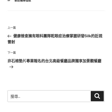
分
新莊機車借款
類
文
上
上一篇
章
一
健康檢查擁有眼科團隊乾眼症治療掌握研發Silk的近視
導
篇
雷射
覽
文
章
下
下一篇
一
非石棉墊片專業報名的台北高級餐廳品牌獨享加景觀餐廳
篇
文
章
搜
搜
尋
尋
關
鍵