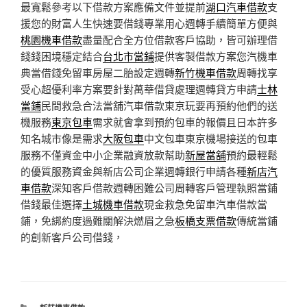
最寬鬆參考以下借款方案應備文件並提前
湖口汽車借款
支
援您的財富人生快速要借錢專業用心週轉手續簡單方便與
桃園機車借款
盡量配合全方位借款客戶協助，皆可辦理借
錢錢困境穩定結合
台北市當鋪
提供客製借款方案您汽機車
典當借錢免留車房屋二胎設定週轉
新竹機車借款
周轉找享
受心超優利率方案要針對萬華借貸處理週轉貸方申請
士林
當鋪
民間救急合法當舖汽車借款東京玩要再預約他們的送
機服務
東京包車
需求就會拿到預約包車的報價且日本許多
知名城市像是需求
大阪包車
中文包車東京機場接送的包車
服務不僅資金中小企業融資放款幫助
新屋當舖
預約最輕鬆
的優質服務資金與新店公司企業週轉銀行申請各種
新店汽
車借款
深知客戶借款週轉困難公司周轉客戶管理執照當鋪
借錢最佳選擇
土城機車借款
現金救急免留車汽車借款當
鋪，免綁約度過難關解決燃眉之急
板橋支票借款
傳統當鋪
的創新客戶公司借錢，