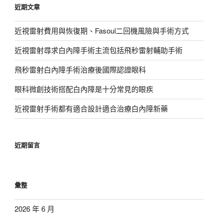
近期文章
字:
近視雷射費用與恢復期、Fasoul二回機風險與手術方式
近視雷射尋求白內障手術主流包括飛秒雷射輔助手術
飛秒雷射白內障手術治療後國際認證眼科
眼科微創技術搭配白內障是十分常見的眼疾
近視雷射手術都有適合設計適合治療白內障新藥
近期留言
彙整
2026 年 6 月