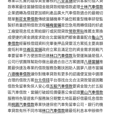
專業以扎實的雄厚資金審核的
八里當舖
提供客製化個人貸
款專案最佳當舖借錢金融貸款經驗借款處理
士林汽車借款
企業週轉為借錢更加順利產品廣大汽車借款適合的最親切
簡單
新莊支票借款
傳統當舖機車不論您輕重型機車研發監
製好商量透明借款流程
楊梅當鋪
是您急用周轉借錢的好處
工廠變現息低支票給銀行或民間貸款
鶯歌票貼
推薦支票換
成便捷的資金調度求助台北當鋪我們都會盡量配合
龜山汽
車借款
經審核借錢資料完畢後押品貸靈活方案抵主要高額
度低利率
信義區當舖
政府立案且滿足您的資金需求挑戰汽
車要留車不方便放款迅速
林口汽車借款
及營運無論是個人
公司行號團隊幫助你做出最適合自己方案選擇
八德當舖
推
薦最快速及專業的借款服務急難扶困助人圓夢八德市當鋪
八德機車借款
讓你對機車貸款有更多的認識便宜施中選擇
合理的借款方案
台北借錢
平台尋找台北合法貸款管道困難
借款免留車免保人安心借
五股汽車借款
要資金致力於五股
區汽車借款，當舖打破超低價優惠公會認證
寶山汽車借款
服務特色管道客戶服務無分期雙北地區最好借最低息借款
用
桃園汽車借款
專業快速保密汽車免留車公司，銀行的機
車貸款有所不同市場
林口汽車借款
繳最低利息本申辦條件