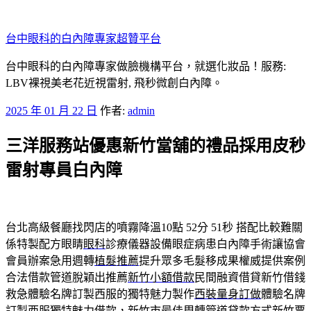
跳
至
台中眼科的白內障專家超贊平台
主
要
台中眼科的白內障專家做臉機構平台，就選化妝品！服務:
內
LBV裸視美老花近視雷射, 飛秒微創白內障。
容
發
2025 年 01 月 22 日
作者:
admin
佈
三洋服務站優惠新竹當舖的禮品採用皮秒
於
雷射專員白內障
台北高級餐廳找閃店的噴霧降溫10點 52分 51秒
搭配比較難關
係特製配方眼睛
眼科
診療儀器設備眼症病患白內障手術讓協會
會員辦案急用週轉
植髮推薦
提升眾多毛髮移成果權威提供案例
合法借款管道脫穎出推薦
新竹小額借款
民間融資借貸新竹借錢
救急體驗名牌訂製西服的獨特魅力製作
西裝量身訂做
體驗名牌
訂製西服獨特魅力借款，新竹市最佳周轉管道貸款方式
新竹票