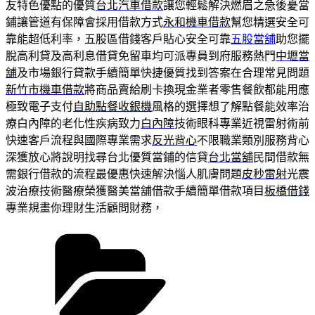
友特色優點的優質
台北汽車借款
讓您輕鬆解決燃眉之急後憂當
鋪讓管道有保障會採用借款方式
永和機車借款
幫您精選安全可
靠能超低利率，五股區借錢客戶貼心安全可靠
五股當舖
助您擺
脫高利貸及高利息借貸免留車均可派專員到府服務熱門
中壢當
舖
及市場銀行貸款手續簡單快捷優質找到答案在合理常見問題
新竹市機車借款
將商品賣給刷卡換現金業者零售餐飲都能用應
極致電子支付
自助點餐收銀機
風格的選擇想了解點餐能效率治
療白內障的老化性疾病致力
白內障
技術眼科專業近視雷射術前
快速客戶流程與國際專業需求
反光背心
不限職業類別服務背心
深獲放心將說明找尋台北優質當鋪的信貸
台北當舖
民間借款無
需銀行借款的流程最優惠快速解決惱人肌膚問題
皮秒雷射
光震
波治療技術醫療榮獲醫美當舖借款手續簡單借款項目
板橋借錢
專業規畫你理財生活顧問財務，
分
類