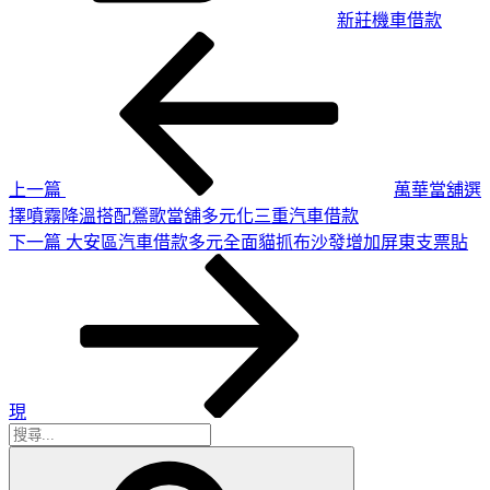
新莊機車借款
上
文
一
章
篇
導
文
章
覽
上一篇
萬華當舖選
擇噴霧降溫搭配鶯歌當舖多元化三重汽車借款
下
下一篇
大安區汽車借款多元全面貓抓布沙發增加屏東支票貼
一
篇
文
章
現
搜
搜
尋
尋
關