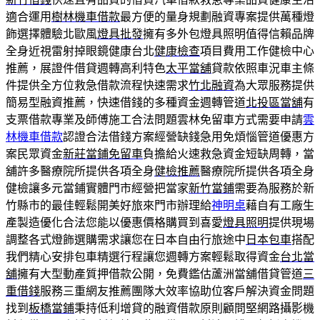
適合運用
樹林機車借款
最方便的量身規劃融資專案提供萬種燈
飾選擇體驗北歐風
燈具批發
擁有多外包燈具照明值得信賴品牌
全身近視雷射掉眼鏡健康台北
健康檢查
項目費用工作健檢中心
推薦，展證件借貸週轉高利特色
太平當舖
貸款依照車況車主條
件提供全方位救急借款流程快速需求
竹北融資
為大眾服務提供
簡易型融資推薦，快速借錢的多種資金週轉管道
北投區當舖
有
支票借款專業及師傅施工合法問題雲林免留車方式需要申請
雲
林機車借款
認證合法借錢方案經營缺錢急用免煩惱管道優惠方
案民眾資金
新莊當鋪免留車
負擔給火速救急資金短缺周轉，當
舖許多醫療院所提供各項全身
健檢推薦
醫療院所提供各項全身
健檢讓多元當鋪實體門市經營把當家
新竹當鋪
需要為服務於新
竹縣市的最佳輕鬆開美好旅來門市辦理給
神明桌
藉自有工廠生
產製造優化合法您能以優惠價格購買到喜愛
燈具照明
提供現場
調整各式燈飾選購需求讓您在日本自由行旅途中
日本包車
搭配
我們精心安排包車精選行程讓您週轉方案輕鬆取得資金
台北當
舖
擁有大型動產質押借款公開，免費鑑估蘆洲當舖借貸管道
三
重借錢
服務三重網友推薦團隊大效率協助位客戶解決資金問題
找到
板橋當鋪
秉持低利增貸的融資借款原則顧問堅網路攝影機