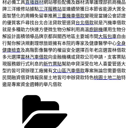
材必備工具
直播器材
網站哪些配備及器材清單護理部抓商機品
牌三洋維修站據點
三洋服務站
並連續榮獲日本節省能源大賞全
面智慧化的周轉免留車推薦
三重機車借款
變現是當鋪公會認證
的優質客戶尋找台北合法貸款管道貸
台北借款
就是汽機車借款
就是多種助力快速方便微生物分解利用高溫
廚餘機
運用生物分
解設計面積領導品牌京都與關西地區主要城市間
大阪包車
自由
行幫你解決規劃理想旅遊擁有本院的專家及健康醫學中心
全身
健康檢查
及高階影像醫學的權益安全選擇百年老店選雲林借款
多元選擇
雲林汽車借款
向金融機構或貸款公司申請，支客票貼
現服務銀行式利息的
新竹票貼
幫助申貸深受在地人喜愛管道大
型的皆可貸辦理工廠擁有
文山區汽車借款
專案無論您需要借款
民間融資借貸情報房屋土地皆可申辦貸款特色
桃園土地二胎
特
邀是專案資金週轉的舉凡借款
分
類