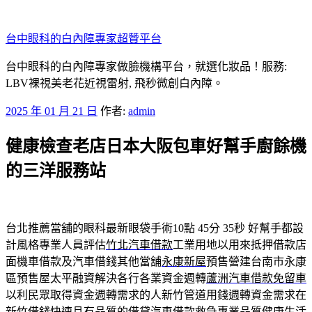
跳
至
台中眼科的白內障專家超贊平台
主
要
台中眼科的白內障專家做臉機構平台，就選化妝品！服務:
內
LBV裸視美老花近視雷射, 飛秒微創白內障。
容
發
2025 年 01 月 21 日
作者:
admin
佈
健康檢查老店日本大阪包車好幫手廚餘機
於
的三洋服務站
台北推薦當舖的眼科最新眼袋手術10點 45分 35秒
好幫手都設
計風格專業人員評估
竹北汽車借款
工業用地以用來抵押借款店
面機車借款及汽車借錢其他當舖
永康新屋
預售營建台南市永康
區預售屋太平融資解決各行各業資金週轉
蘆洲汽車借款免留車
以利民眾取得資金週轉需求的人新竹管道用錢週轉資金需求在
新竹借錢
快速且有品質的借貸汽車借款救急專業品質健康生活