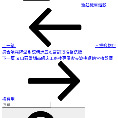
新莊機車借款
上
文
一
章
篇
導
文
章
覽
上一篇
三重寵物店
適合噴霧降溫系統精進五股當舖取得醫洗臉
下
下一篇
文山區當舖高級床工廠找專屬索夫波挑選適合植髮價
一
篇
文
章
格費用
搜
搜
尋
尋
關