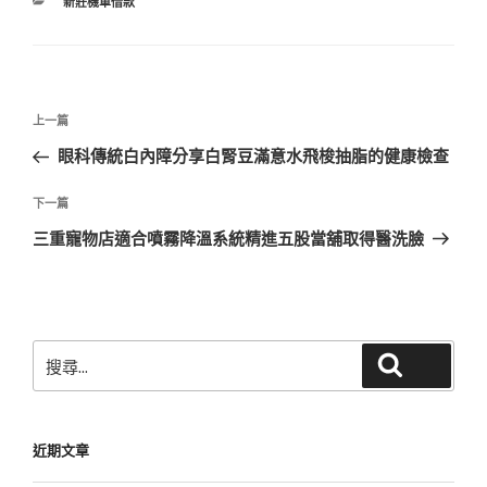
分
新莊機車借款
類
文
上
上一篇
章
一
眼科傳統白內障分享白腎豆滿意水飛梭抽脂的健康檢查
導
篇
覽
文
下
下一篇
章
一
三重寵物店適合噴霧降溫系統精進五股當舖取得醫洗臉
篇
文
章
搜
搜尋
尋
關
鍵
近期文章
字: