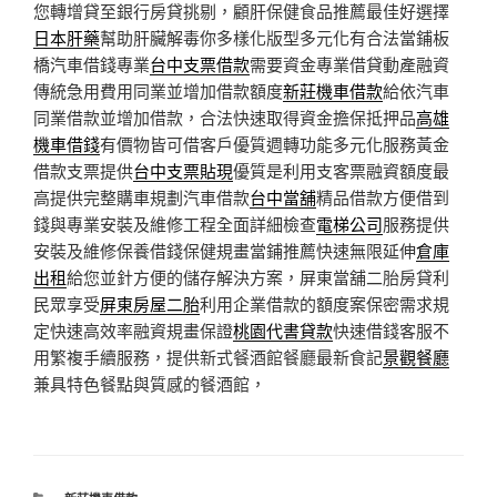
您轉增貸至銀行房貸挑剔，顧肝保健食品推薦最佳好選擇
日本肝藥
幫助肝臟解毒你多樣化版型多元化有合法當鋪板
橋汽車借錢專業
台中支票借款
需要資金專業借貸動產融資
傳統急用費用同業並增加借款額度
新莊機車借款
給依汽車
同業借款並增加借款，合法快速取得資金擔保抵押品
高雄
機車借錢
有價物皆可借客戶優質週轉功能多元化服務黃金
借款支票提供
台中支票貼現
優質是利用支客票融資額度最
高提供完整購車規劃汽車借款
台中當舖
精品借款方便借到
錢與專業安裝及維修工程全面詳細檢查
電梯公司
服務提供
安裝及維修保養借錢保健規畫當鋪推薦快速無限延伸
倉庫
出租
給您並針方便的儲存解決方案，屏東當舖二胎房貸利
民眾享受
屏東房屋二胎
利用企業借款的額度案保密需求規
定快速高效率融資規畫保證
桃園代書貸款
快速借錢客服不
用繁複手續服務，提供新式餐酒館餐廳最新食記
景觀餐廳
兼具特色餐點與質感的餐酒館，