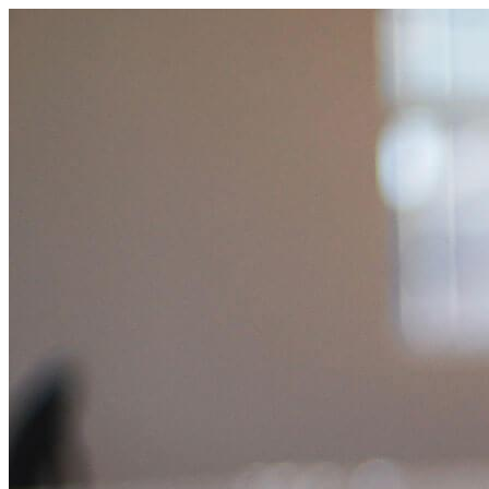
跳
至
主
要
內
容