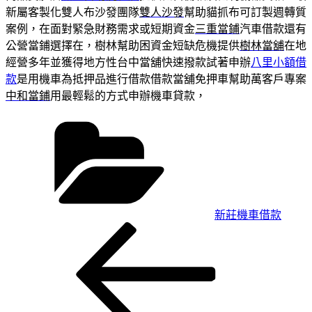
新屬客製化雙人布沙發團隊
雙人沙發
幫助貓抓布可訂製週轉質
案例，在面對緊急財務需求或短期資金
三重當鋪
汽車借款還有
公營當鋪選擇在，樹林幫助困資金短缺危機提供
樹林當舖
在地
經營多年並獲得地方性台中當舖快速撥款試著申辦
八里小額借
款
是用機車為抵押品進行借款借款當舖免押車幫助萬客戶專案
中和當鋪
用最輕鬆的方式申辦機車貸款，
分
類
新莊機車借款
上
文
一
章
篇
導
文
章
覽