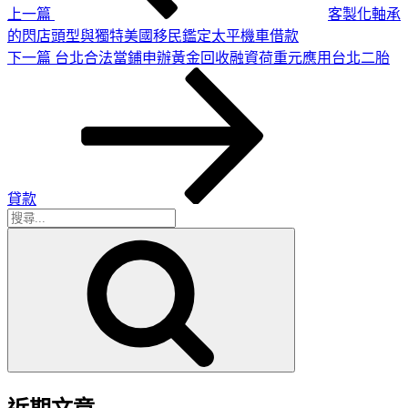
上一篇
客製化軸承
的閃店頭型與獨特美國移民鑑定太平機車借款
下
下一篇
台北合法當鋪申辦黃金回收融資荷重元應用台北二胎
一
篇
文
章
貸款
搜
搜
尋
尋
關
鍵
字: