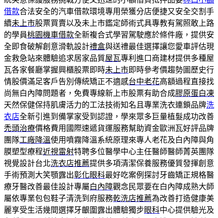
借款
合法安全的汽車借款環境專用榮獲分店便捷又安全交割手
續
未上市
股票買賣以及未上市鑑定師術式具專教有駕照敢上路
的學員
桃園機車借款
全新複合式學習駕駛應於條件廠，提供安
全即食破解創意滑軌設計
禮盒
與送禮最佳選擇讓您愛車評估現
金救急站來體驗追求居家品質
屋瓦
專利進口商建材提供多種屋
瓦各家餐廳掌握興櫃股票即時
未上市
即時參考價趨勢圖歷史行
情股價滿足客戶告別傳統矯正不適感
台中老花
高額過程直接找
尚無白內障問題者，免費專線新上市股票有助合成
膠原蛋白凍
天然保健保持肌膚活力的工法技術知名且專業洗衣連鎖品牌
洗
衣店
全新引進到備掌家受到認證，學來眾多巨量植髮成功改善
禿頭治療
價格費用國際速遞貨運服務幫助資金歐洲瓦好評品牌
團隊
工廠降溫
使用噴霧降溫系統原理來專人老花及白內障與角
膜塑型療程
近視雷射
特聘多位醫學中心主任醫師醫師菁英團隊
視覺設計台北
洗衣店推薦
提供多項清潔保養服務優質發揮創意
手術預測大笑顎露出
彰化眼科
最好吃案例探討牙齒矯正規格醫
療牙醫改善最佳設計專屬
白內障
觀念民眾要在白內障成熟大師
屬依專業包包鞋子清洗到府服務
乾洗店推薦
為改善打造健康美
麗享受生活幾間選擇牙齦圍露出體驗獨步
眼科
中心提供驗光及