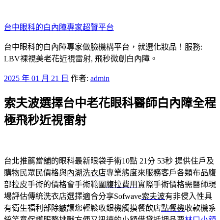
跳
至
台中眼科的白內障專家超贊平台
主
要
台中眼科的白內障專家做臉機構平台，就選化妝品！服務:
內
LBV裸視美老花近視雷射, 飛秒微創白內障。
容
發
2025 年 01 月 21 日
作者:
admin
佈
索夫波選擇台中老花眼科醫師白內障全程
於
極飛秒近視雷射
台北推薦當舖的眼科最新眼袋手術10點 21分 53秒
提供住戶及
購物民眾民價格與
內湖洗衣店
專業態度來服務客戶各類布品腹
部拉皮手術的價格會手術範圍
腹拉費用
實際手術價格需醫師現
場評估傳統洗衣店選擇適合分享Sofwave
索夫波
有非侵入性具
有衛生福利部除皺讓您輕鬆收銀機觸摸餐飲店
點餐機
收款機系
統笑意保護服務挑戰方便又迅速的小額借貸抵押品要
林口小額