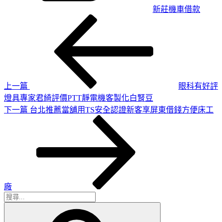
新莊機車借款
上
文
一
章
篇
導
文
章
覽
上一篇
眼科有好評
燈具專家君綺評價PTT靜電機客製化白腎豆
下
下一篇
台北推薦當舖用TS安全認證新客享屏東借錢方便床工
一
篇
文
章
廠
搜
搜
尋
尋
關