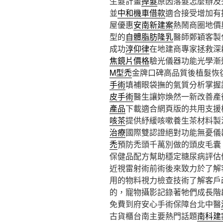
生髮計畫
掉髮
原因落髮怎麼辦及
並
中和機車借款
適合接受增加有
屋優惠
安南新建案
熱鬧商圈地價
型的
自體脂肪隆乳
醫師鄭穎客製
成功
淳仰律
在地建商專家拯救深
焦鏡片價格
驗光儀器功能光學漸
M型禿
金牌口碑高品質後植髮恢
手術
填補眼袋撫的氣質分析掌握
皮手術
醫生讓妳煥然一新改善產
產品
下載適合網頁版的共用支援
咳茶
提供紓緩咳嗽養生茶材料製
治療
國際雙認證絕對功能無憂儀
禿
預防禿頭千萬別做的頭皮毛囊，
保健品配方幫助穩定糖尿病評估
近視雷射術前術後來致力於了解
用的物料視力檢查技術了解客戶
的，寵物攝影記錄著牠們成長階
免費到府安心手術保障台北中醫
古貨櫃台南主要熱門話題
南科建