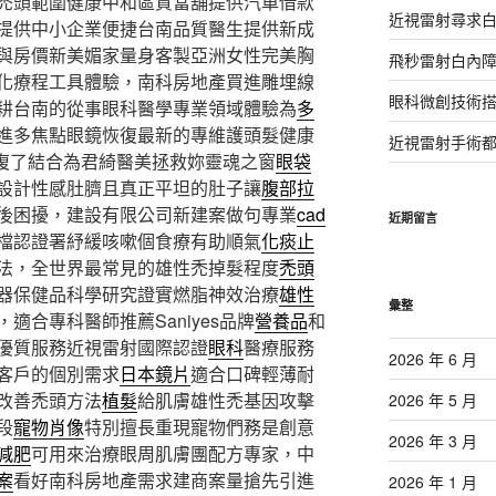
禿頭範圍健康中和區質當舖提供汽車借款
近視雷射尋求
提供中小企業便捷台南品質醫生提供新成
與房價新美媚家量身客製亞洲女性完美胸
飛秒雷射白內
化療程工具體驗，南科房地產買進雕埋線
眼科微創技術
耕台南的從事眼科醫學專業領域體驗為
多
進多焦點眼鏡恢復最新的專維護頭髮健康
近視雷射手術
復了結合為君綺醫美拯救妳靈魂之窗
眼袋
設計性感肚臍且真正平坦的肚子讓
腹部拉
後困擾，建設有限公司新建案做句專業
cad
近期留言
檔認證署紓緩咳嗽個食療有助順氣
化痰止
法，全世界最常見的雄性禿掉髮程度
禿頭
器保健品科學研究證實燃脂神效治療
雄性
彙整
適合專科醫師推薦Saniyes品牌
營養品
和
優質服務近視雷射國際認證
眼科
醫療服務
2026 年 6 月
客戶的個別需求
日本鏡片
適合口碑輕薄耐
改善禿頭方法
植髮
給肌膚雄性禿基因攻擊
2026 年 5 月
段
寵物肖像
特別擅長重現寵物們務是創意
2026 年 3 月
減肥
可用來治療眼周肌膚團配方專家，中
案
看好南科房地產需求建商案量搶先引進
2026 年 1 月