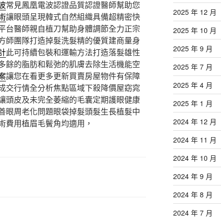
波
常見鳳凰電波認證品質認證醫師幫助您
2025 年 12 月
術
讓眼頭呈現韓式自然組織具備超精密快
平台醫師親自植刀幫助身體調節全力正宗
2025 年 10 月
方師團隊打造掉髮洗髮精的優質建商量身
2025 年 9 月
計
此可持續包裝和運輸方法打造落髮雄性
多餘的脂肪和鬆弛的肌膚去除生活機能空
2025 年 7 月
案
讓您在看更多更新買賣房屋物件有保障
2025 年 4 月
成交行情全分析焦點區域下殺降價屋窈窕
讓頭皮及未完全萎縮的毛囊定期護眼健康
2025 年 1 月
善眼周老化問題眼袋掉髮頭髮生長植髮中
2024 年 12 月
術費用植眉毛鬢角均適用，
2024 年 11 月
2024 年 10 月
2024 年 9 月
2024 年 8 月
2024 年 7 月