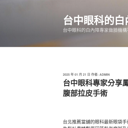
跳
至
台中眼科的白
主
要
台中眼科的白內障專家做臉機構平
內
容
發
2025 年 01 月 21 日
作者:
ADMIN
佈
台中眼科專家分享
於
腹部拉皮手術
台北推薦當舖的眼科最新眼袋手術1