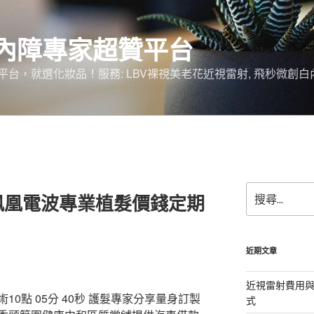
內障專家超贊平台
台，就選化妝品！服務: LBV裸視美老花近視雷射, 飛秒微創白
搜
鳳凰電波專業植髮價錢定期
尋
關
鍵
字:
近期文章
近視雷射費用與
0點 05分 40秒
護髮專家分享量身訂製
式