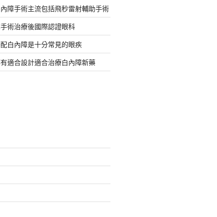
白內障手術主流包括飛秒雷射輔助手術
障手術治療後國際認證眼科
搭配白內障是十分常見的眼疾
都有適合設計適合治療白內障新藥