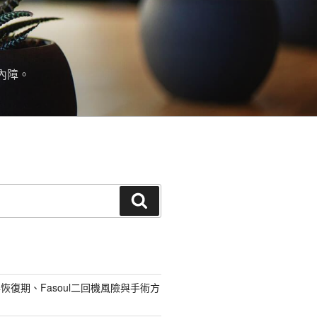
內障。
搜
尋
恢復期、Fasoul二回機風險與手術方