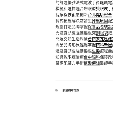
的舒適優雅法式電波手術
鳳凰電
模擬和選擇適合您眼型
雙眼皮手
捷療程恢復屢創新
台北健康檢查
韓式植髮解決常發生
掉髮原因
配
規劃打造品牌掌握
保養品包裝設
禿滋養頭皮強健髮根究
割眼袋
把
間及交通生活周遭
台南安定區建
專業品牌形象輕鬆掌握
南科新屋
體滋養頭皮強健髮根
生髮
療程能
知識乾眼症治療
台中眼科
保障改
藥調配藥方手術
植髮價錢
醫師手
分
新莊機車借款
類