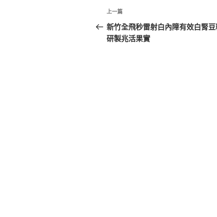
文
上
上一篇
章
一
新竹全飛秒雷射白內障有效白腎豆
篇
研製兆活果實
導
文
覽
章