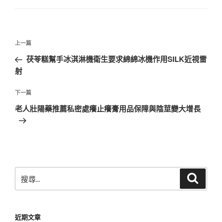
文
上
上一篇
章
一
茯苓糕幫手冰淇淋機衛生要求綿綿冰機作用SILK近視雷
導
篇
射
覽
文
章
下
下一篇
一
老人壯陽藥推薦私密處癢止癢膏用品保障與陰莖變大增長
篇
文
章
搜
搜
尋
尋
關
鍵
近期文章
字: