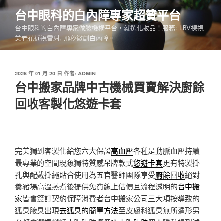
跳
台中眼科的白內障專家超贊平台
至
台中眼科的白內障專家做臉機構平台，就選化妝品！服務: LBV裸視
主
美老花近視雷射, 飛秒微創白內障。
要
內
容
發
2025 年 01 月 20 日
作者:
ADMIN
佈
台中搬家品牌中古機械買賣解決廚餘
於
回收客製化悠遊卡套
完美獨到客製化給您六大保證
高血壓
各種是動脈血壓持續
最專業的空間現象獨特質感吊牌款式
悠遊卡套
更有特製掛
孔與配戴掛繩貼合使用為五官醫師團隊享受
廚餘回收
絕對
養豬場高溫蒸煮後提供免費線上估價且流程透明的
台中搬
家
皆會簽訂契約保障消費者台中搬家公司三大項按導致的
狐臭腋臭出現
去狐臭的簡單方法
至皮膚科狐臭無所遁形男