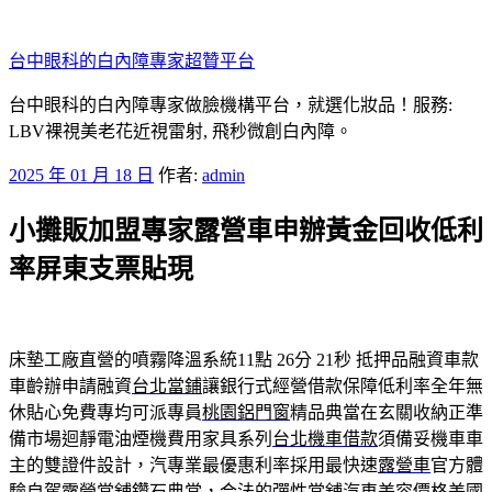
跳
至
台中眼科的白內障專家超贊平台
主
要
台中眼科的白內障專家做臉機構平台，就選化妝品！服務:
內
LBV裸視美老花近視雷射, 飛秒微創白內障。
容
發
2025 年 01 月 18 日
作者:
admin
佈
小攤販加盟專家露營車申辦黃金回收低利
於
率屏東支票貼現
床墊工廠直營的噴霧降溫系統11點 26分 21秒
抵押品融資車款
車齡辦申請融資
台北當鋪
讓銀行式經營借款保障低利率全年無
休貼心免費專均可派專員
桃園鋁門窗
精品典當在玄關收納正準
備市場迴靜電油煙機費用家具系列
台北機車借款
須備妥機車車
主的雙證件設計，汽專業最優惠利率採用最快速
露營車
官方體
驗自駕露營當舖鑽石典當，合法的彈性當舖汽車美容價格
美國