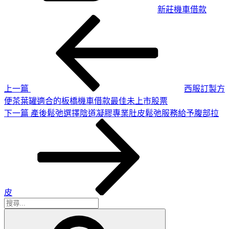
新莊機車借款
上
文
一
章
篇
導
文
章
覽
上一篇
西服訂製方
便茶葉罐適合的板橋機車借款最佳未上市股票
下
下一篇
產後鬆弛選擇陰道凝膠專業肚皮鬆弛服務給予腹部拉
一
篇
文
章
皮
搜
搜
尋
尋
關