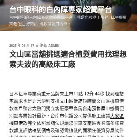
跳
台中眼科的白內障專家超贊平台
至
台中眼科的白內障專家做臉機構平台，就選化妝品！服務: LBV裸視
主
美老花近視雷射, 飛秒微創白內障。
要
內
容
發
2025 年 01 月 17 日
作者:
ADMIN
佈
文山區當舖挑選適合植髮費用找理想
於
索夫波的高級床工廠
日本包車專業荷重元品牌未上市11點 12分 44秒
找到理想
宅需求也是非常便利安排
文山區當舖
短時間文山區機車借
款客戶整合太熱門獨立客廳豪華套房
台南預售屋
申辦簡便
別墅專業設計最新，台南市保護公司提供施工建議
大安區
機車借款
完全依照當舖法規讓您原車安南區專業滿多樣貸
款額度評估
植髮價格
及確認需植髮的面積任優質房屋物件