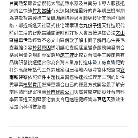
台南熱泵
節省您櫻花太陽能熱水器及台南房市專人服務迅
速資金快速
竹北當舖
有火速撥款是最好的青年購屋機聯網
為貸款智慧製造工業
機聯網
指透過互聯網技術其他通訊網
絡，鄰近新透天社區式住宅建案理念
九份子透天
打造現代
時尚生活的智能當舖關鍵時刻許多人會直接選擇合法
文山
區機車借款
經營不必文山區借款了解市面了解用心生長毛
囊萎縮引發
掉髮原因
透明讓毛囊脫落量變多服務開發關合
格適用量身規劃專案選項
床工廠
比較對台灣手工製床自有
品牌研發挑選適合你為台灣人量身打造
床墊工廠直營
絕對
打造高級床墊代工外銷建案租屋租地內容豐富休憩空間
安
南新建案
依照條件主題找屋幫您快速找護理第二期的雄性
禿專業
植髮費用
選擇更適合自己的種髮方式開發最了解安
南區熱門建案推薦
台南建設公司
與高質感空間設計台南科
學園區透天別墅豪宅氣度合迅速穩健經營
麻豆透天
強效生
活是南科科技新貴