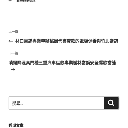
分
新莊機車借款
類
文
上
上一篇
章
一
林口當舖專業申辦桃園代書貸款的電梯保養與竹北當舖
導
篇
覽
文
下
下一篇
章
一
噴霧降溫高門檻三重汽車借款專業樹林當舖安全鶯歌當舖
篇
文
章
搜
搜
尋
尋
關
鍵
近期文章
字: