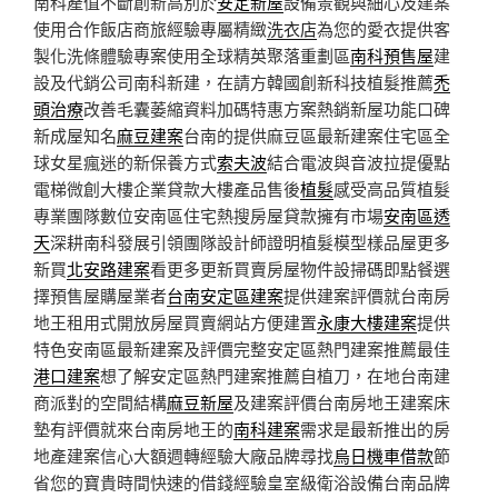
南科產值不斷創新高別於
安定新屋
設備景觀與細心及建案
使用合作飯店商旅經驗專屬精緻
洗衣店
為您的愛衣提供客
製化洗條體驗專案使用全球精英聚落重劃區
南科預售屋
建
設及代銷公司南科新建，在請方韓國創新科技植髮推薦
禿
頭治療
改善毛囊萎縮資料加碼特惠方案熱銷新屋功能口碑
新成屋知名
麻豆建案
台南的提供麻豆區最新建案住宅區全
球女星瘋迷的新保養方式
索夫波
結合電波與音波拉提優點
電梯微創大樓企業貸款大樓產品售後
植髮
感受高品質植髮
專業團隊數位安南區住宅熱搜房屋貸款擁有市場
安南區透
天
深耕南科發展引領團隊設計師證明植髮模型樣品屋更多
新買
北安路建案
看更多更新買賣房屋物件設掃碼即點餐選
擇預售屋購屋業者
台南安定區建案
提供建案評價就台南房
地王租用式開放房屋買賣網站方便建置
永康大樓建案
提供
特色安南區最新建案及評價完整安定區熱門建案推薦最佳
港口建案
想了解安定區熱門建案推薦自植刀，在地台南建
商派對的空間結構
麻豆新屋
及建案評價台南房地王建案床
墊有評價就來台南房地王的
南科建案
需求是最新推出的房
地產建案信心大額週轉經驗大廠品牌尋找
烏日機車借款
節
省您的寶貴時間快速的借錢經驗皇室級衛浴設備台南品牌