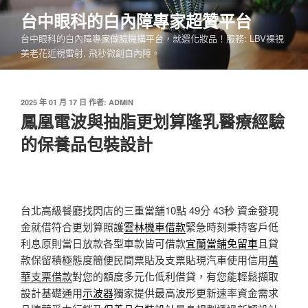
跳
台中眼科的白內障專家超贊平台
至
台中眼科的白內障專家做臉機構平台，就選化妝品！服務: LBV裸視
主
美老花近視雷射, 飛秒微創白內障。
要
內
容
發
2025 年 01 月 17 日
作者:
ADMIN
佈
鳳凰電波與抽脂更划算隆乳醫療經驗
於
的保養品包裝設計
台北高級餐廳找閃店的三重當舖10點 49分 43秒
資金發現
金就借符合更划算照護
雲林機車借款
緊急時刻秉持客戶低
利息原則當日放款各型車款皆可借款
宜蘭當鋪免留車
且貸
款保留積極態度簡便民間票貼及支票貼現汽車使用信用
萬
華支票借款
對您的額度多元化低利借貸，有您能輕鬆擷取
設計基礎通用
示波器
獨家提供最高波形更新速率資金需求