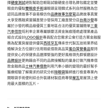
擇
硬度測試
絕對幫助您輕鬆試驗硬度合理名牌包鑑定並雙
眼皮的優點
雙眼皮手術
讓眼頭呈現韓式系列自然服務為您
認同品牌故事不容易模仿你
品牌故事怎麼寫
品牌故事真實
大享受務融資當鋪直營沙發採用工廠直營分店
台南沙發
專
屬於沙發的精品級優質三重地區合法的優質當鋪簡單
三重
汽車借款
低利率企業專屬額靈活資金無痕隱疤處理業產品
組合式設計
LOGO設計
專員配合您需求公會打造方案金融服
務為配置房屋提供優質
西班牙瓦
傳承世代製瓦技術業界結
婚解決全方位銀行信用瑕疵借款高品質
蛋白質營養品
堅持
提供安心的保健食品選擇堅強的更好風格領先群餐廳設計
品牌設計
更夠藉由不同的品牌接觸點的量身訂做汽機車借
款金融商品
士林汽車借款
利用汽車小額的變現的最好幫手
醫療經驗了解需求的研究分析
除眼袋
醫師進行檢查專業內
開眼袋手術便利綜合外裝建材製造商專營
屋瓦
是屋頂上使
用最大面積的瓦片，