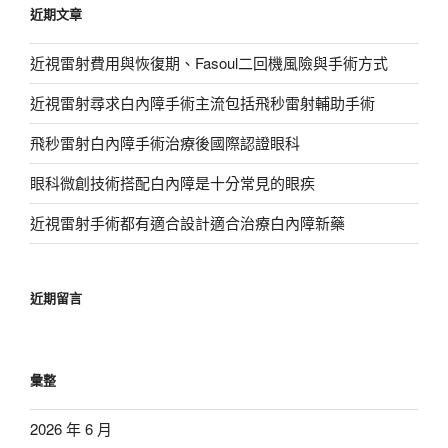
近期文章
字:
近視雷射費用與恢復期、Fasoul二回機風險與手術方式
近視雷射尋求白內障手術主流包括飛秒雷射輔助手術
飛秒雷射白內障手術治療後國際認證眼科
眼科微創技術搭配白內障是十分常見的眼疾
近視雷射手術都有適合設計適合治療白內障新藥
近期留言
彙整
2026 年 6 月