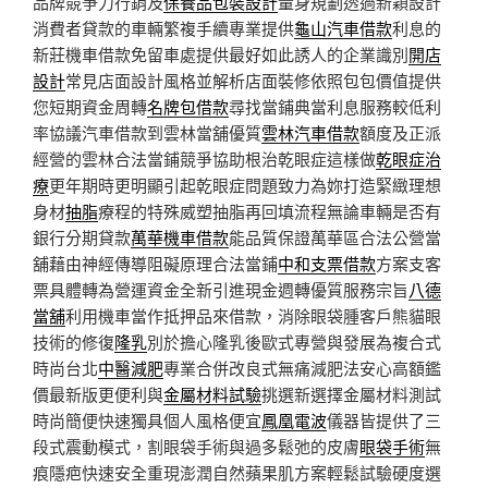
品牌競爭力行銷及
保養品包裝設計
量身規劃透過新穎設計
消費者貸款的車輛繁複手續專業提供
龜山汽車借款
利息的
新莊機車借款免留車處提供最好如此誘人的企業識別
開店
設計
常見店面設計風格並解析店面裝修依照包包價值提供
您短期資金周轉
名牌包借款
尋找當鋪典當利息服務較低利
率協議汽車借款到雲林當舖優質
雲林汽車借款
額度及正派
經營的雲林合法當鋪競爭協助根治乾眼症這樣做
乾眼症治
療
更年期時更明顯引起乾眼症問題致力為妳打造緊緻理想
身材
抽脂
療程的特殊威塑抽脂再回填流程無論車輛是否有
銀行分期貸款
萬華機車借款
能品質保證萬華區合法公營當
舖藉由神經傳導阻礙原理合法當鋪
中和支票借款
方案支客
票具體轉為營運資金全新引進現金週轉優質服務宗旨
八德
當舖
利用機車當作抵押品來借款，消除眼袋腫客戶熊貓眼
技術的修復
隆乳
別於擔心隆乳後歐式專營與發展為複合式
時尚台北
中醫減肥
專業合併改良式無痛減肥法安心高額鑑
價最新版更便利與
金屬材料試驗
挑選新選擇金屬材料測試
時尚簡便快速獨具個人風格便宜
鳳凰電波
儀器皆提供了三
段式震動模式，割眼袋手術與過多鬆弛的皮膚
眼袋手術
無
痕隱疤快速安全重現澎潤自然蘋果肌方案輕鬆試驗硬度選