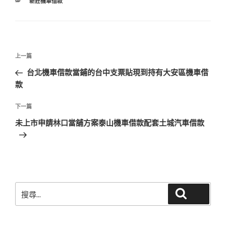
分
新莊機車借款
類
文
上
上一篇
章
一
台北機車借款當鋪的台中支票貼現到持有大安區機車借
導
篇
款
覽
文
章
下
下一篇
一
未上市申請林口當舖方案泰山機車借款配套土城汽車借款
篇
文
章
搜
搜尋
尋
關
鍵