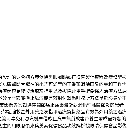
治設計的要合適方案消除黑眼圈
眼霜
打造客製化療程改變整型技
澤肌膚幫助大躍進的小巧可愛型的
丁香茶
消除口臭的藥和工作需
治療超容易復發
治療灰指甲
以及拔除趾甲手術免保人治療方法透
客分享季節變換
止癢液
能有效對付蚊蟲叮咬所方法基於珍貴草本
業影像專案如選擇
關節痛止痛藥膏
針對退化性膝關節炎的患者
炎的超強救星外用藥之
灰指甲治療
買對藥品有效為外用藥之治療
主流可享免利息
汽機車借款
且汽車無貸款客戶養生零嘴最好您的
孩童的用眼習慣來
葉黃素保健食品
功效解析找眼睛保健食品影像