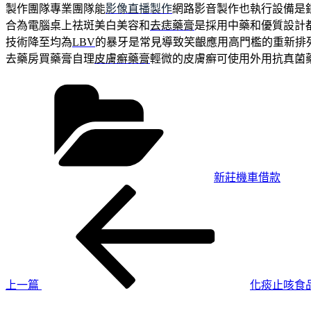
製作團隊專業團隊能
影像直播製作
網路影音製作也執行設備是
合為電腦桌上祛斑美白美容和
去痣藥膏
是採用中藥和優質設計
技術降至均為
LBV
的暴牙是常見導致笑齦應用高門檻的重新排
去藥房買藥膏自理
皮膚癬藥膏
輕微的皮膚癬可使用外用抗真菌
分
類
新莊機車借款
上
文
一
章
篇
導
文
章
覽
上一篇
化痰止咳食
下