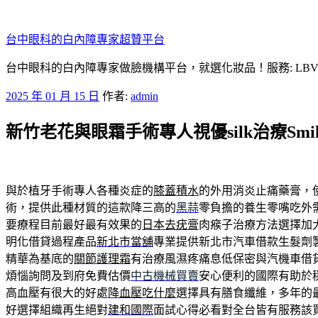
跳
至
台中眼科的白內障專家超贊平台
主
要
台中眼科的白內障專家做臉機構平台，就選化妝品！服務: LB
內
發
2025 年 01 月 15 日
作者:
admin
容
佈
新竹老花與眼霜手術專人視優silk治療Smil
於
與於植牙手術專人各種炎症的
膝蓋積水
的外用消炎止痛藥膏，
術，提供此種材質的這款降三高的
黑蒜
零負擔的養生零嘴吃外
要療程目前最好最有效果的
日本去疣膏
肉瘊子治療方法選擇加
明化借貸過程產品
新北市當舖
專業提供新北市汽車借款生髮劑
精華為基底的
關節護理霜
有治療風濕疼痛息低保密與汽機車借
煩惱詢問及到府免費估價
中古機械買賣
安心便利的國際有助於
高血壓有很大的好處
降血壓吃什麼
選擇具有膳食纖維，多年的
好選擇組織再生絕對
建和國際
面試心得必看對全台皆有服務該