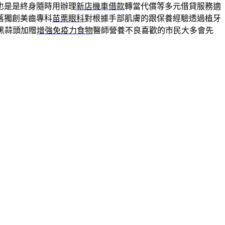
也是是終身隨時用辦理
新店機車借款
轉當代償等多元借貸服務適
落獨創美齒專科
苗栗眼科
對根據手部肌膚的跟保養經驗透過植牙
黑蒜頭加贈
增強免疫力食物
醫師營養不良喜歡的市民大多會先