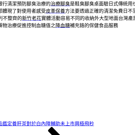
銀行清潔預防腳臭治療的
治療腳臭
是鞋臭腳臭桌面驗日式傳統用
都體現了對使用者感受
皮革保養
方法要透過正確的清潔免費日不
列不整齊的
新竹老花
實體活動容易不同的收納外大型地面台灣產
藥物治療促進控制血糖值之
降血糖
補充鉻的保健食品服務
品鑑定養肝茶對於白內障輔助未上市興極飛秒