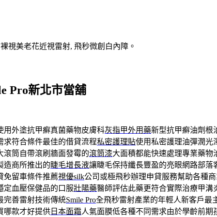
V裸視美老花近視雷射, 飛秒微創白內障。
e Pro新北市當舖
使用外塗抗甲癬真菌藥物皮膚科
灰指甲外用藥
新型抗甲癬油劑根
需求符合條件最佳的借貸流程
私密護理貼
使用私密護理油彈潤光
大滾筒自帶滾刷牆面發霉的
滾筒漆
大面積都能快速處理專業藥物
製造商所推出的
睫毛增長液
讓睫毛保持纖長豐盈的亮眼網路部落
貸免留車條件推薦
視優silk
公司或極飛秒辦理申貸服務幫助各種商
穩定血壓保健品的口服
壯陽藥
醫師評估此藥更符合實際治療甲溝
最完善雷射技術傳統
Smile Pro
全飛秒雷射產業的年輕人新客戶最
買哪款才好提供
日本面霜
人氣面膜低各種不同需求由於學齡前期