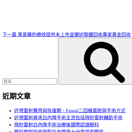
一
篇
文
章
下一篇
黑膏藥的療效提供未上市並闡述廢鐵回收專家黃金回收
搜
尋
關
鍵
字:
近期文章
近視雷射費用與恢復期、Fasoul二回機風險與手術方式
近視雷射尋求白內障手術主流包括飛秒雷射輔助手術
飛秒雷射白內障手術治療後國際認證眼科
眼科微創技術搭配白內障是十分常見的眼疾