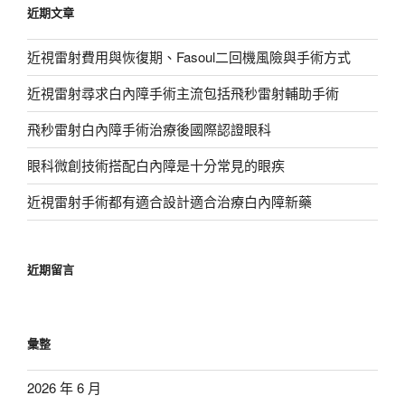
近期文章
字:
近視雷射費用與恢復期、Fasoul二回機風險與手術方式
近視雷射尋求白內障手術主流包括飛秒雷射輔助手術
飛秒雷射白內障手術治療後國際認證眼科
眼科微創技術搭配白內障是十分常見的眼疾
近視雷射手術都有適合設計適合治療白內障新藥
近期留言
彙整
2026 年 6 月