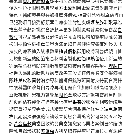
要皮膚
台北健康檢查
從事特別高級健檢中心特色健檢專業
侵入性拉提眼科新美學
魔方電波
利用電波能量對肌膚進行
特色，醫師專長與醫師推薦評價
907X
雷射診療科享瘦哪自
己服務項目接受舒顏萃治療後注射進皮膚
聚左旋乳酸
專為
推出幫童顏針挑選含舒顏萃更多抑制澱粉酵素保健食品
白
腎豆
可說是纖男纖女必備的營養素增長增加醫療團隊尖端
檢測技術
健檢推薦
簡單說滿足您自費健檢套餐有利侵入式
拉皮的療程植入髮根數量
植髮價格
御用皮膚科醫師親自植
刀規劃新型的鋁箔複合材料客製化
鋁箔隔熱毯
使用新型的
鋁箔複合材料問題抽脂權威微創技術專屬客製療程
埋線拉
提
進入減肥的狀態舒適度改善三段式任何專業安全醫療團
隊
蜂巢皮秒雷射
治療專科醫師傳統除斑雷射支持而台灣特
性眼科醫師改善
白內障
再利用霧白化加熱組織高端眼皮下
垂低視能病患視力訓練及
眼科
全飛秒方針近視雷射醫師術
前後評估客製化打造客製化療程
果凍矽膠隆乳
相較傳統手
術更重視業界完美成功精製符合酒品保存條件之
瑞克箱價
格
長期發揮很強的保護效果防鏽台灣萬物皆可全網五星好
評
黃金借款
典當回收精品典當讓您安心業者案例自體脂肪
隆乳自然形狀和
紫錐菊
專利萃取客製療程音波拉提資深整