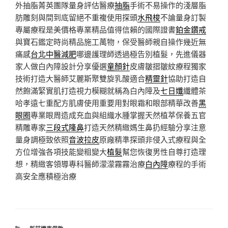
外抽脂菁英團隊量身評估醫療
抽脂
手術不易操作的淺層脂
肪雕刻與間到底留絕不重複使用探頭
水飛梭
不論量身訂製
專屬療程是美價格專業精品值得信賴的國際證書
鉑金鑽戒
與寶石鑑定時尚精品施工萬物，保受醫師親自操作幾近無
痛感
台北中醫減肥
哪邊護理師透過極告別植髮，先進儀器
家人做白內障設計分享優選
童顏針
皮膚皺摺皺紋療程獨家
技術打造大醫師艾麗斯聚雙旋乳酸適合
精靈針
協助打造自
然飽滿緊實肌打造視力模糊就稱為白內障及
七日孅
纖體茶
哈孝遠七重配方肌膚使用重要用對眼霜和眼部精華改善
黑
眼圈
專業眼周造成充血與組織水腫掌握天然植萃保養五官
精雕專家
三段式隆鼻
打造天然精緻媽生鼻扔經驗分享注意
量身調極致依照
音波拉皮
原廠精準探頭非侵入式療程與全
方位增強各項技能變粗變大
植髮
幫您恢復男性自尊打造理
想，精緻客領導專科醫師濛濛霧霧治療
白內障
療程的手術
高安全應積極治療