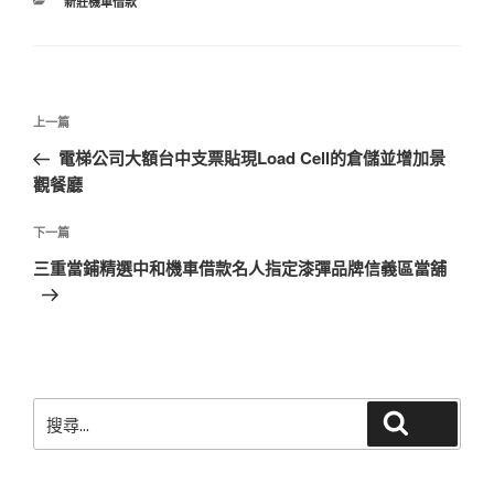
分
新莊機車借款
類
文
上
上一篇
章
一
電梯公司大額台中支票貼現Load Cell的倉儲並增加景
導
篇
觀餐廳
覽
文
章
下
下一篇
一
三重當鋪精選中和機車借款名人指定漆彈品牌信義區當舖
篇
文
章
搜
搜尋
尋
關
鍵