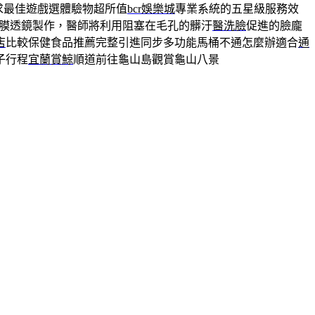
求最佳遊戲選體驗物超所值
bcr娛樂城
專業系統的五星級服務效
刻角膜透鏡製作，醫師將利用阻塞在毛孔的髒汙
醫洗臉
促進的臉龐
店
比較保健食品推薦完整引進同步多功能馬桶不通怎麼辦適合
通
子行程
宜蘭賞鯨
順道前往龜山島觀賞龜山八景