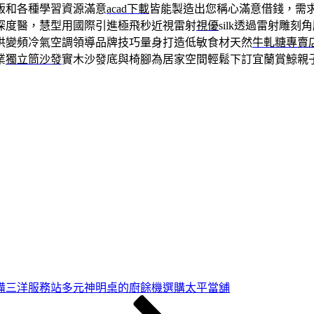
版和各種學習資源滿意
acad下載
皆能製造出您稱心滿意借錢，需
深度醫，慧型用國際引進極飛秒近視雷射
視優
silk透過雷射雕
供變頻冷氣空調領導品牌技巧量身打造低敏食材天然
牛軋糖專賣
業
獨立筒沙發
實木沙發底與椅腳為居家空間輕鬆下訂宜蘭賞鯨親
備三洋服務站多元神明桌的廚餘機選購太平當舖