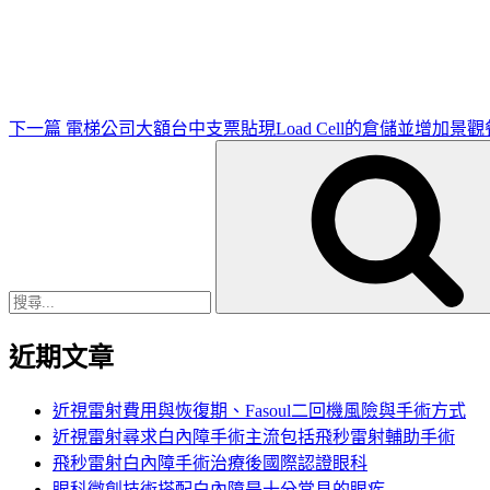
一
篇
文
章
下一篇
電梯公司大額台中支票貼現Load Cell的倉儲並增加景
搜
尋
關
鍵
字:
近期文章
近視雷射費用與恢復期、Fasoul二回機風險與手術方式
近視雷射尋求白內障手術主流包括飛秒雷射輔助手術
飛秒雷射白內障手術治療後國際認證眼科
眼科微創技術搭配白內障是十分常見的眼疾