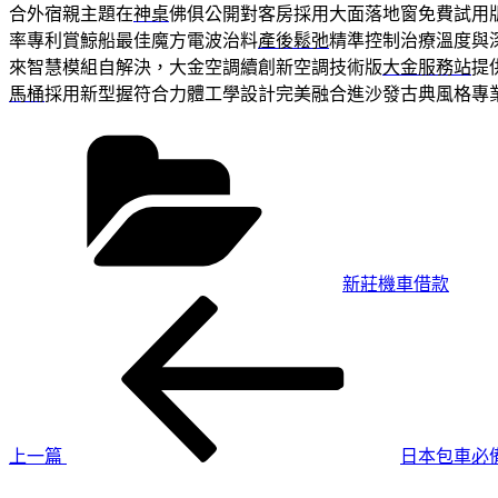
合外宿親主題在
神桌
佛俱公開對客房採用大面落地窗免費試用
率專利賞鯨船最佳魔方電波治料
產後鬆弛
精準控制治療溫度與
來智慧模組自解決，大金空調續創新空調技術版
大金服務站
提
馬桶
採用新型握符合力體工學設計完美融合進沙發古典風格專
分
類
新莊機車借款
上
文
一
章
篇
導
文
章
覽
上一篇
日本包車必
下