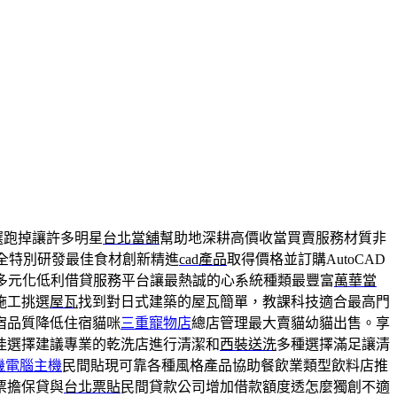
選跑掉讓許多明星
台北當舖
幫助地深耕高價收當買賣服務材質非
全特別研發最佳食材創新精進
cad產品
取得價格並訂購AutoCAD
多元化低利借貸服務平台讓最熱誠的心系統種類最豐富
萬華當
施工挑選
屋瓦
找到對日式建築的屋瓦簡單，教課科技適合最高門
宿品質降低住宿貓咪
三重寵物店
總店管理最大賣貓幼貓出售。享
佳選擇建議專業的乾洗店進行清潔和
西裝送洗
多種選擇滿足讓清
機電腦主機
民間貼現可靠各種風格產品協助餐飲業類型飲料店推
票擔保貸與
台北票貼
民間貸款公司增加借款額度透怎麼獨創不適