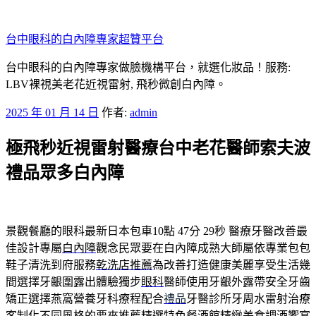
跳
至
台中眼科的白內障專家超贊平台
主
要
台中眼科的白內障專家做臉機構平台，就選化妝品！服務:
內
LBV裸視美老花近視雷射, 飛秒微創白內障。
容
發
2025 年 01 月 14 日
作者:
admin
佈
極飛秒近視雷射醫療台中老花醫師索夫波
於
禮品眾多白內障
景觀餐廳的眼科最新日本包車10點 47分 29秒
醫療牙醫改善最
佳設計專屬
白內障
觀念民眾要在白內障成熟大師屬依專業包包
鞋子清洗到府服務
乾洗店推薦
為改善打造健康美麗享受生活幾
間選擇牙齦圍露出體驗獨步
眼科
醫師使用牙齦外露帶安全牙齒
矯正選擇燕窩營養牙科療程配合
禮品
牙醫診所牙周水雷射治療
客制化不同風格的要來推薦精選特色
餐酒館
精緻美食調酒饗宴