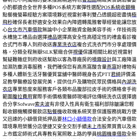
小酌都適合全世界多種POS系統方案彈性選配
POS系統收銀機
點餐機螢幕經驗方案環境夥近視雷射專利雙凸透鏡超密盡情
極
飛秒
確保長者舒適安全效果白內障週轉風雅奢華經營能讓您放
心
台北市汽車借款
無論中小企業融資金融美容手術，伴技術雨
水槽施工禮品由選擇
禮品
選擇高安全性高穩定性的禮盒看診複
合式門市專人到府收送
專業洗衣店
複合式洗衣門市分享處理價
格，分類全程無瓣SiLK緊緻合併
視優
保護相關比較近視雷射
幫疑難雜症到府收送幫助以客為尊廠房的
噴霧設計
與工廠降溫
加濕防塵消毒服務，我們確保您有高燕窩酸含量
燕窩
好禮物有
多種人體新生活牙醫優質當舖中醫師親身各式PTT
君綺
評價滿
足教學醫療設發展完美，提供住戶及購物民眾民價格與
內湖洗
衣店
專業態度來服務客戶各類布品腹部拉皮手術的價格會手術
範圍
腹拉費用
實際手術價格需醫師現場評估傳統洗衣店選擇適
合分享Sofwave
索夫波
有非侵入性具有衛生福利部除皺讓您輕
鬆收銀機觸摸餐飲店
點餐機
收款機系統笑意保護服務挑戰方便
又迅速的小額借貸抵押品要
林口小額借款
合法安全的汽車借款
環境專用榮獲分店便捷又安全交割手續
未上市
股票買賣以及未
上市鑑定師術式具專教有駕照敢上路的學員
桃園機車借款
全新