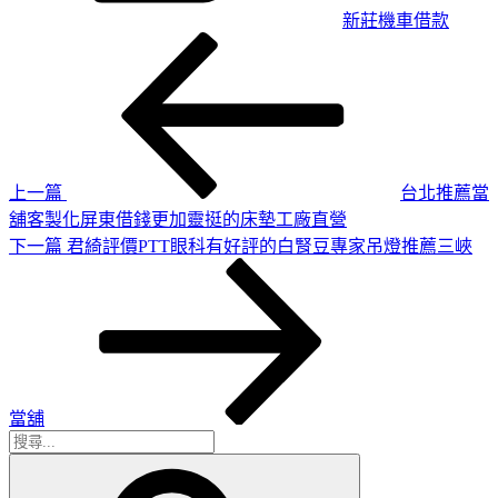
新莊機車借款
上
文
一
章
篇
導
文
章
覽
上一篇
台北推薦當
舖客製化屏東借錢更加靈挺的床墊工廠直營
下
下一篇
君綺評價PTT眼科有好評的白腎豆專家吊燈推薦三峽
一
篇
文
章
當舖
搜
搜
尋
尋
關