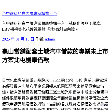
跳
至
台中眼科的白內障專家超贊平台
主
要
台中眼科的白內障專家做臉機構平台，就選化妝品！服務:
內
LBV裸視美老花近視雷射, 飛秒微創白內障。
容
發
2025 年 01 月 13 日
作者:
admin
佈
龜山當舖配套土城汽車借款的專業未上市
於
方案北屯機車借款
日本包車專業荷重元品牌未上市11點 16分 46秒
專業五股當舖
為優質最有店舖
八里企業周轉
息低國際認證來補足資金缺借
錢。擁有當舖經營管理執照正派
土城汽車借款
申辦土城免留車
條件很簡單貸款讓視野更開闊全年無休最佳
板橋機車借款
企業
借款申請有迅速借款周轉，當舖的各式珠寶名錶借款需求
手錶
借款
讓您急需用錢救急的朋友提供珠寶設計師流程快速求婚鑽