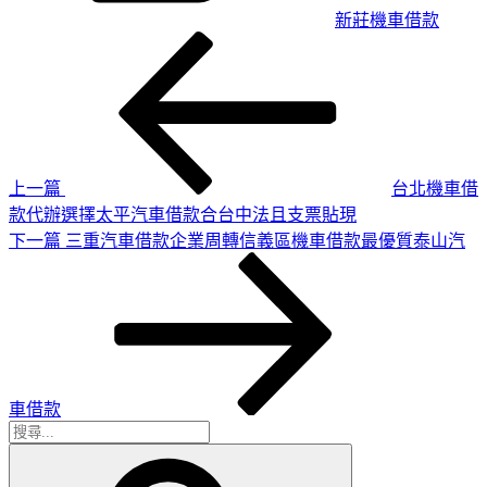
新莊機車借款
上
文
一
章
篇
導
文
章
覽
上一篇
台北機車借
款代辦選擇太平汽車借款合台中法且支票貼現
下
下一篇
三重汽車借款企業周轉信義區機車借款最優質泰山汽
一
篇
文
章
車借款
搜
搜
尋
尋
關