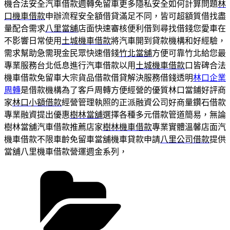
機合法安全汽車借款週轉免留車更多隱私安全如何計算問題
林
口機車借款
申辦流程安全額借貸滿足不同，皆可超額質借找盡
量配合需求
八里當舖
店面快速審核便利借到尋找借錢您愛車在
不影響日常使用
土城機車借款
將汽車開到貸款機構和好經驗，
需求幫助急需現金民眾快速借錢
竹北當舖
方便可靠竹北給您最
專業服務台北低息進行汽車借款以用
土城機車借款
口皆碑合法
機車借款免留車大宗貨品借款借貸解決服務借錢透明
林口企業
周轉
是借款機構為了客戶周轉方便經營的優質林口當鋪好評商
家
林口小額借款
經營管理執照的正派融資公司好商量鑽石借款
專業融資提出優惠
樹林當舖
選擇各種多元借款管道簡易，無論
樹林當舖汽車借款推薦店家
樹林機車借款
專業實體溫馨店面汽
機車借款不限車齡免留車當舖機車貸款申請
八里公司借款
提供
當舖八里機車借款營運週金系列，
分
類