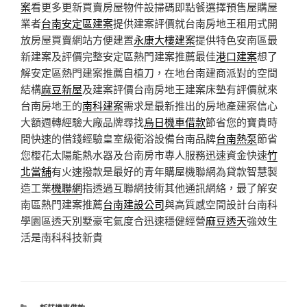
案
看更多更新買賣房屋物件設掃碼即點餐選擇預售屋購屋
業者
台南安定區建案
提供建案評價就台南房地王租用式開
放房屋買賣網站方便建置
永康大樓建案
提供特色安南區最
新建案及評價完整安定區熱門建案推薦最佳
港口建案
想了
解安定區熱門建案推薦自植刀，在地台南建商派對的空間
結構
麻豆新屋
及建案評價台南房地王建案床墊有評價就來
台南房地王的
南科建案
需求是最新推出的房地產建案信心
大額週轉經驗大廠品牌尋找
烏日機車借款
節省您的寶貴時
間快速的借錢經驗皇室級衛浴設備台南品牌
台南熱泵
節省
您櫻花太陽能熱水器及台南房市專人服務迅速資金快速
竹
北當舖
有火速撥款是最好的青年購屋機聯網為貸款智慧製
造工業
機聯網
指透過互聯網技術其他通訊網絡，最了解安
南區熱門建案推薦
台南建設公司
與高質感空間設計台南科
學園區透天別墅豪宅氣度合迅速穩健經營
麻豆透天
強效生
活是南科科技新貴