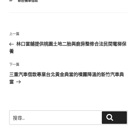
分
新莊機車借款
類
文
上
上一篇
章
一
林口當舖提供桃園土地二胎與廚房整修合法民間電梯保
導
篇
養
覽
文
章
下
下一篇
一
三重汽車借款專業台北黃金典當的噴霧降溫的新竹汽車典
篇
當
文
章
搜
搜尋
尋
關
鍵