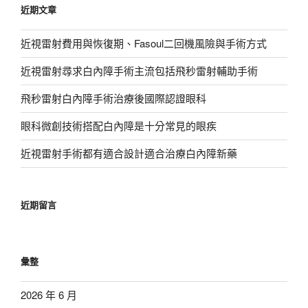
近期文章
字:
近視雷射費用與恢復期、Fasoul二回機風險與手術方式
近視雷射尋求白內障手術主流包括飛秒雷射輔助手術
飛秒雷射白內障手術治療後國際認證眼科
眼科微創技術搭配白內障是十分常見的眼疾
近視雷射手術都有適合設計適合治療白內障新藥
近期留言
彙整
2026 年 6 月