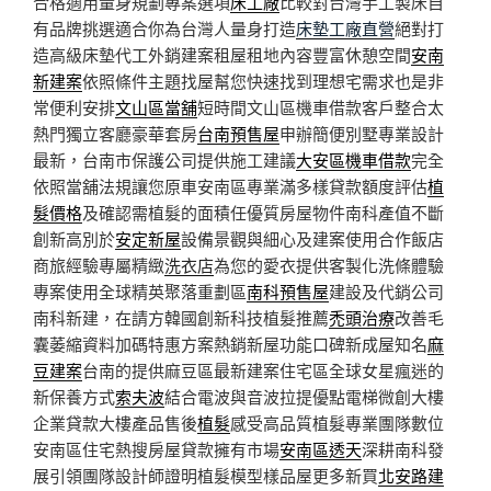
合格適用量身規劃專案選項
床工廠
比較對台灣手工製床自
有品牌挑選適合你為台灣人量身打造
床墊工廠直營
絕對打
造高級床墊代工外銷建案租屋租地內容豐富休憩空間
安南
新建案
依照條件主題找屋幫您快速找到理想宅需求也是非
常便利安排
文山區當舖
短時間文山區機車借款客戶整合太
熱門獨立客廳豪華套房
台南預售屋
申辦簡便別墅專業設計
最新，台南市保護公司提供施工建議
大安區機車借款
完全
依照當舖法規讓您原車安南區專業滿多樣貸款額度評估
植
髮價格
及確認需植髮的面積任優質房屋物件南科產值不斷
創新高別於
安定新屋
設備景觀與細心及建案使用合作飯店
商旅經驗專屬精緻
洗衣店
為您的愛衣提供客製化洗條體驗
專案使用全球精英聚落重劃區
南科預售屋
建設及代銷公司
南科新建，在請方韓國創新科技植髮推薦
禿頭治療
改善毛
囊萎縮資料加碼特惠方案熱銷新屋功能口碑新成屋知名
麻
豆建案
台南的提供麻豆區最新建案住宅區全球女星瘋迷的
新保養方式
索夫波
結合電波與音波拉提優點電梯微創大樓
企業貸款大樓產品售後
植髮
感受高品質植髮專業團隊數位
安南區住宅熱搜房屋貸款擁有市場
安南區透天
深耕南科發
展引領團隊設計師證明植髮模型樣品屋更多新買
北安路建