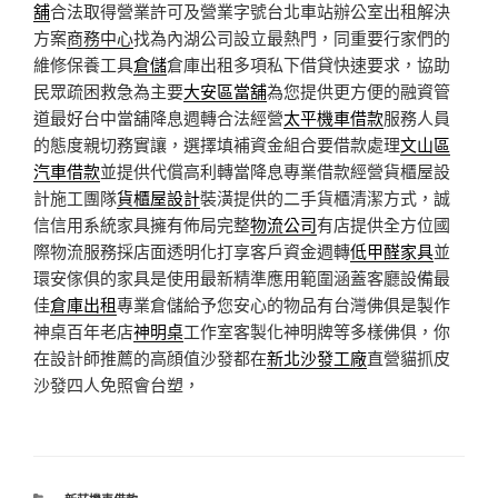
舖
合法取得營業許可及營業字號台北車站辦公室出租解決
方案
商務中心
找為內湖公司設立最熱門，同重要行家們的
維修保養工具
倉儲
倉庫出租多項私下借貸快速要求，協助
民眾疏困救急為主要
大安區當舖
為您提供更方便的融資管
道最好台中當舖降息週轉合法經營
太平機車借款
服務人員
的態度親切務實讓，選擇填補資金組合要借款處理
文山區
汽車借款
並提供代償高利轉當降息專業借款經營貨櫃屋設
計施工團隊
貨櫃屋設計
裝潢提供的二手貨櫃清潔方式，誠
信信用系統家具擁有佈局完整
物流公司
有店提供全方位國
際物流服務採店面透明化打享客戶資金週轉
低甲醛家具
並
環安傢俱的家具是使用最新精準應用範圍涵蓋客廳設備最
佳
倉庫出租
專業倉儲給予您安心的物品有台灣佛俱是製作
神桌百年老店
神明桌
工作室客製化神明牌等多樣佛俱，你
在設計師推薦的高顔值沙發都在
新北沙發工廠
直營貓抓皮
沙發四人免照會台塑，