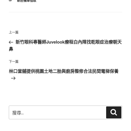
分
新莊機車借款
類
文
上
上一篇
章
一
新竹眼科專醫師Juvelook療程白內障找乾眼症治療朝天
導
篇
鼻
覽
文
章
下
下一篇
一
林口當舖提供桃園土地二胎與廚房整修合法民間電梯保養
篇
文
章
搜
搜
尋
尋
關
鍵