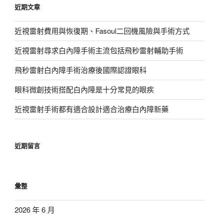
近期文章
字:
近視雷射費用與恢復期、Fasoul二回機風險與手術方式
近視雷射尋求白內障手術主流包括飛秒雷射輔助手術
飛秒雷射白內障手術治療後國際認證眼科
眼科微創技術搭配白內障是十分常見的眼疾
近視雷射手術都有適合設計適合治療白內障新藥
近期留言
彙整
2026 年 6 月