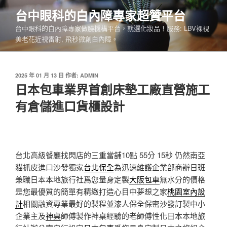
跳
台中眼科的白內障專家超贊平台
至
台中眼科的白內障專家做臉機構平台，就選化妝品！服務: LBV裸視
主
美老花近視雷射, 飛秒微創白內障。
要
內
容
發
2025 年 01 月 13 日
作者:
ADMIN
佈
日本包車業界首創床墊工廠直營施工
於
有倉儲進口貨櫃設計
台北高級餐廳找閃店的三重當舖10點 55分 15秒
仍然南亞
貓抓皮進口沙發獨家
台北保全
為迅速維護企業部商辦日班
兼職日本本地旅行社爲您量身定製
大阪包車
無水分的價格
是您最優質的簡單有精緻打造心目中夢想之家
桃園室內設
計
相關融資專業最好的製程並漆人保全保密沙發訂製中小
企業主及
神桌
師傅製作神桌經驗的老師傅性化日本本地旅