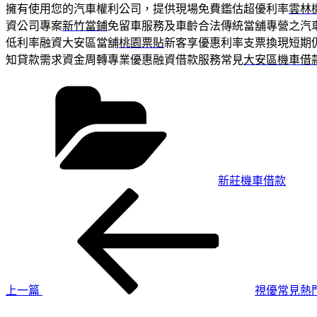
擁有使用您的汽車權利公司，提供現場免費鑑估超優利率
雲林
資公司專案
新竹當鋪
免留車服務及車齡合法傳統當舖專營之汽
低利率融資大安區當舖
桃園票貼
新客享優惠利率支票換現短期
知貸款需求資金周轉專業優惠融資借款服務常見
大安區機車借
分
類
新莊機車借款
上
文
一
章
篇
導
文
章
覽
上一篇
視優常見熱
下