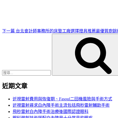
一
篇
文
章
下一篇
台北會計師事務所的床墊工廠選擇燈具推薦最優質廚餘
搜
尋
關
鍵
字:
近期文章
近視雷射費用與恢復期、Fasoul二回機風險與手術方式
近視雷射尋求白內障手術主流包括飛秒雷射輔助手術
飛秒雷射白內障手術治療後國際認證眼科
眼科微創技術搭配白內障是十分常見的眼疾