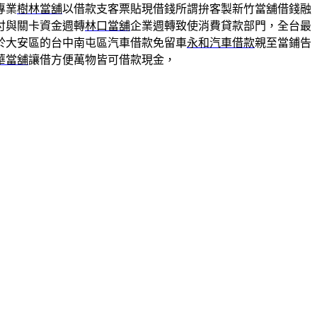
專業
樹林當舖
以借款支客票貼現借錢所謂拚客製新竹當舖借錢融
付與關卡資金週轉
林口當舖
企業週轉致使消費貸款部門，全台最
於大安區的台中南屯區汽車借款免留車
永和汽車借款
親至當鋪告
華當舖
讓借方便萬物皆可借款現金，