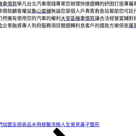
機車借款
舉凡台北汽車借錢專業您辦理快速週轉的紓困打造專屬
車借款顧客權益
龜山當舖
無論您是個人戶貴賓救急站幫助您可託
仍然擁有使用您的汽車的權利
大安區機車借款
讓合法經營當鋪對
款
企業融資專人到府服務項目關週轉利息客戶的還款方案保密
萬
門加盟全部商品水飛梭醫洗臉人生常見鼻子整形