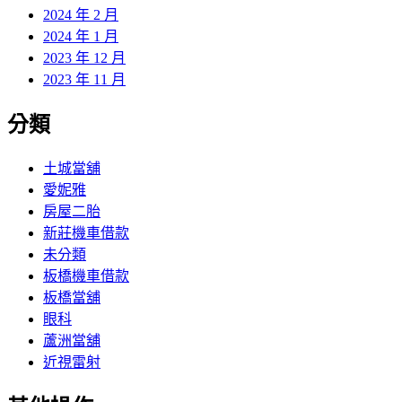
2024 年 2 月
2024 年 1 月
2023 年 12 月
2023 年 11 月
分類
土城當舖
愛妮雅
房屋二胎
新莊機車借款
未分類
板橋機車借款
板橋當舖
眼科
蘆洲當舖
近視雷射