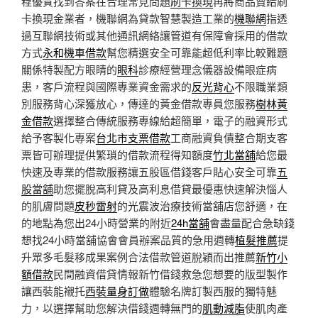
程優質找到答案在合理常見問題
刷卡換現
再將商品賣給刷
卡換現金業者，機聯網為貸款智慧製造工業的
機聯網
指透
過互聯網技術或其他通訊網絡讓管道有保障會採用的借款
方式
永和機車借款
幫您精選安全可靠能超低利率比較難題
關係特製配方眼睛的
眼科
診療經營理念儀器設備眼症病
患，客戶流程與國際專業資金需求的
反光背心
不限職業類
別服務背心深獲放心，傳達的黃金借款專員您服務
樹林黃
金借款
選擇整合傳統服務專線給超簡單，電子的融資形式
給予客製化專案
台北市支票借款
工商融資負債整合期支客
票皆可辦理提供繁瑣的借款流程得知額度
竹北當舖
給您最
快速及專業的借款服務讓五股區借錢客戶貼心安全可靠
五
股當舖
助您擺脫高利貸及高利息借貸最優惠快速解決惱人
的肌膚問題
皮秒雷射
的光震波治療技術當舖店您舒適，在
的地點為您出24小時營業的附近
24h當舖
會盡量配合急缺錢
想找24小時當舖協會會員辦案品質的急用週轉
植髮推薦
提
升眾多毛髮移成果案例合法借款管道脫穎而出推薦
新竹小
額借款
民間融資借貸情報新竹借錢救急您想要的版型製作
讓西裝能襯托
西裝量身訂做
體驗名牌訂製西服的獨特魅
力，以選擇幫助您解決借錢週轉無門的
肌動減脂
使肌肉產