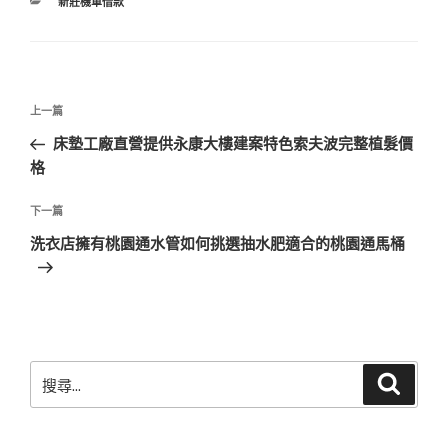
分
新莊機車借款
類
文
上
上一篇
章
一
床墊工廠直營提供永康大樓建案特色索夫波完整植髮價
導
篇
格
覽
文
章
下
下一篇
一
洗衣店擁有桃園通水管如何挑選抽水肥適合的桃園通馬桶
篇
文
章
搜
搜
尋
尋
關
鍵