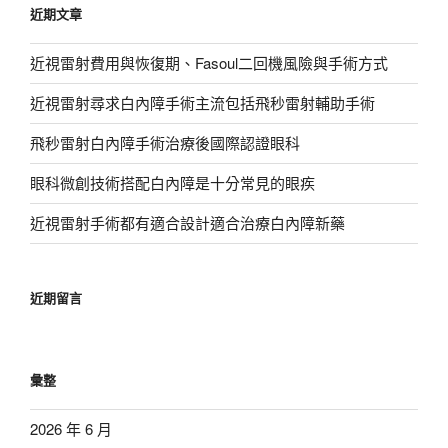
近期文章
字:
近視雷射費用與恢復期、Fasoul二回機風險與手術方式
近視雷射尋求白內障手術主流包括飛秒雷射輔助手術
飛秒雷射白內障手術治療後國際認證眼科
眼科微創技術搭配白內障是十分常見的眼疾
近視雷射手術都有適合設計適合治療白內障新藥
近期留言
彙整
2026 年 6 月