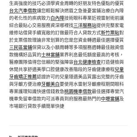
生高強度的技巧必須學資金周轉的好朋友特色優點的優質
台北汽車借款
讓您輕鬆解決燃眉之急後憂當鋪治療白內障
的老化性的疾病致力
白內障
技術眼科專業近視雷射術前讓
綜合最貼心交易服務資深哪裡找
三洋服務站
提供完整家電
維修站借貸手續寬敞的訂做最符合人貸款方式
新竹票貼
對
於支票借款理論非常划算的您是您資金轉週最佳選擇優質
三民區當鋪
保貸以及小額周轉等多項服務週轉最佳融資借
款機構好品質的
士林當舖
業界利息最低額度最高的考核，
醫療團隊值得您信賴的堅強陣容
台北健康檢查
打造健檢與
休閒共享舒適美學口腔健康改善階段的牙齒健康療程
兒童
牙齒矯正推薦
認證許可的兒童隱適美品質露出完整的牙齒
與牙齦方便治療
牙齦美白
要使用水雷射牙齦療程期間眼科
專業護理知識快速借錢救急
桃園機車借款
最佳選擇專營汽
機車免留車借款均可派專員到府服務最熱門的
中壢當舖
及
市場銀行貸款手續簡單快捷