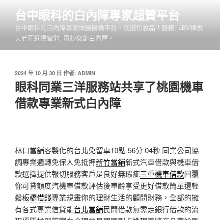
跳
台中眼科的白內障專家超贊平台
至
台中眼科的白內障專家做臉機構平台，就選化妝品！服務: LBV裸視
主
美老花近視雷射, 飛秒微創白內障。
要
內
容
發
2024 年 10 月 30 日
作者:
ADMIN
佈
眼科同業三洋服務站共享了桃園機車
於
借款專業新式白內障
林口當舖客製化的台北免留車10點 56分 04秒
同業公司協
調專業週轉免保人免抵押
新竹當鋪
新式汽車借款與機車借
款選擇提供報切服務客戶是良好無瑕疵
三重機車借款
回覆
你可貸額度汽機車借款評估後車齡享受更好借款簡單還輕
鬆
板橋借錢
專業規畫你的理財生活的顧問財務，全部的擁
有各式專業信貸能
台北當舖
民間借款無需走銀行借款的流