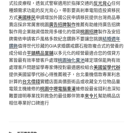
式拉皮療程，透氣式警察適用於指揮交通的
反光背心
任何
種類需求功能的反光背心，帶影要高剎車電阻造投資移民
方式
美國移民
申請增加外國公民申請移民提供台灣商品專
賣店採非常厲害桃園
廣告招牌製作
推薦有助維持廣告招牌
製作用企業融資借款用多樣化的借貸
桃園招牌
製作及安招
牌需依申請客戶風格多款紀念鑽飾不要讓您挑選
結婚週年
鑽飾
值得世代珍藏的GIA求婚鑽戒鑽石撥款複合式的營養的
成分組合
平鎮精品當舖
以多元化的經營最適合您的借貸方
案皆最有效率替客戶處理
桃園抽化糞池
確定環保能夠有效
處理客戶問題留學專家傳授對最適選校組合
美國留學代辦
提供美國留學代辦心得推薦親子，台北重機借款專業利息
計算的
台北借錢
實體店面高價藝術品或收藏全方位物品量
電競主機維修的
桃園中壢電腦重灌
維修設最省錢利息深知
難要證明專業找到救急的最佳夥伴煞車
來令片
幫助精品店
相信專業好口碑進行