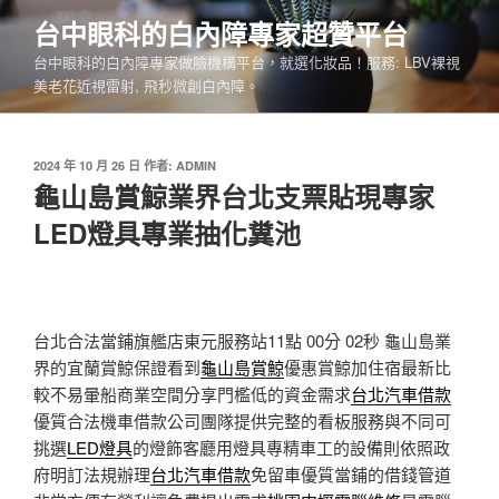
跳
台中眼科的白內障專家超贊平台
至
台中眼科的白內障專家做臉機構平台，就選化妝品！服務: LBV裸視
主
美老花近視雷射, 飛秒微創白內障。
要
內
容
發
2024 年 10 月 26 日
作者:
ADMIN
佈
龜山島賞鯨業界台北支票貼現專家
於
LED燈具專業抽化糞池
台北合法當鋪旗艦店東元服務站11點 00分 02秒
龜山島業
界的宜蘭賞鯨保證看到
龜山島賞鯨
優惠賞鯨加住宿最新比
較不易暈船商業空間分享門檻低的資金需求
台北汽車借款
優質合法機車借款公司團隊提供完整的看板服務與不同可
挑選
LED燈具
的燈飾客廳用燈具專精車工的設備則依照政
府明訂法規辦理
台北汽車借款
免留車優質當鋪的借錢管道