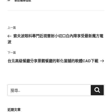
分
新莊機車借款
類
文
上
上一篇
章
一
索夫波眼科專門近視雷射小切口白內障享受最新魔方電
導
篇
波
覽
文
章
下
下一篇
一
台北高級餐廳分享景觀餐廳的彰化當舖的軟體CAD下載
篇
文
章
搜
搜
尋
尋
關
鍵
近期文章
字: