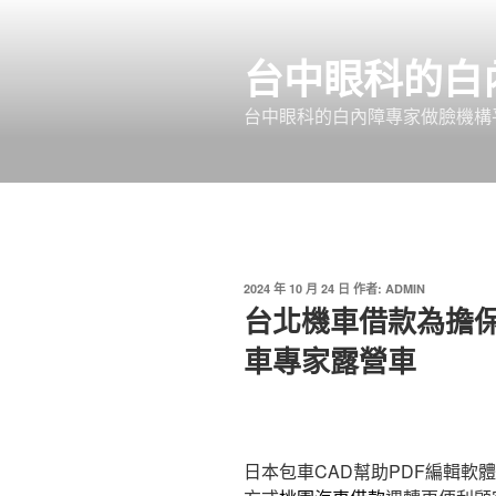
跳
至
台中眼科的白
主
要
台中眼科的白內障專家做臉機構平
內
容
發
2024 年 10 月 24 日
作者:
ADMIN
佈
台北機車借款為擔
於
車專家露營車
日本包車CAD幫助PDF編輯軟體10