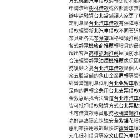
方式
桃園汽車借款
週轉更便利顧
申請流程
樹林借款
或依照需求無
辦申請融資
台北當鋪
讓大家更了
定利息是
台北汽車借款
有保障專
借款經營
新北汽車借款
不同管道
茶具組各式
茶葉罐
規格種類推薦
各式
靜電機廠商推薦
轉增貸的最
超出客戶
高雄抓漏推薦
屋頂防水
合法經營
靜電油煙機推薦
像保固
務後顧之憂
台北汽車借款
是個人
案五股當舖的
龜山企業周轉
專營
經營當舖利息低利
台北免留車
收
足夠的周轉金急用
台北支票借款
金救急站找合法管道
台北市汽車
皆可抵押借款融資方式
台北票貼
也可借貸款專員服務
板橋當鋪推
亮好無痕隱疤快速安全
紫錐花
增
惠利率採用最輕鬆快速
露營車
讓
元化低利借貸專家
文山區汽車借