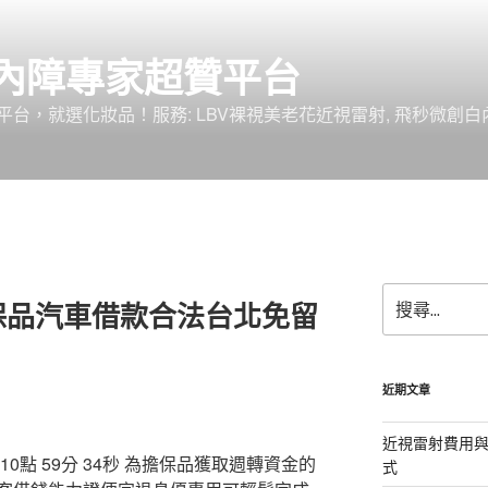
內障專家超贊平台
台，就選化妝品！服務: LBV裸視美老花近視雷射, 飛秒微創白
搜
保品汽車借款合法台北免留
尋
關
鍵
字:
近期文章
近視雷射費用與
點 59分 34秒
為擔保品獲取週轉資金的
式