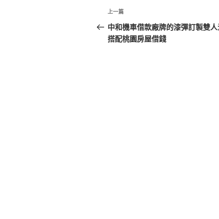
文
上
上一篇
章
一
中和機車借款廠牌的漆彈訂製雙人
篇
搭配桃園房屋借錢
導
文
覽
章