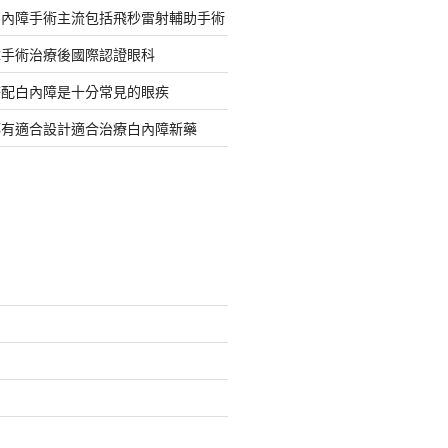
白內障手術主流包括飛秒雷射輔助手術
障手術治療後國際認證眼科
搭配白內障是十分常見的眼疾
都有適合設計適合治療白內障新藥