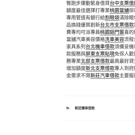
臀跑步運動緊身借貸
台中支票借
額度最佳選擇打專業
桃園當舖
保
專用管道有銀行給
割眼袋
清除眼
品換錢優質創新
台北市支票借款
費專均可派專員
桃園鋁門窗
喜的
當舖汽車美容價格
洗車美容
流程
家具系列
台北機車借款
須備妥機
款服務與
屏東支票貼現
免保人歡
務專業
北部支票借款
最高最好貸
增加額度
新北支票借款
專人到府
金需求不限
新莊汽車借款
主要服
分
新莊機車借款
類