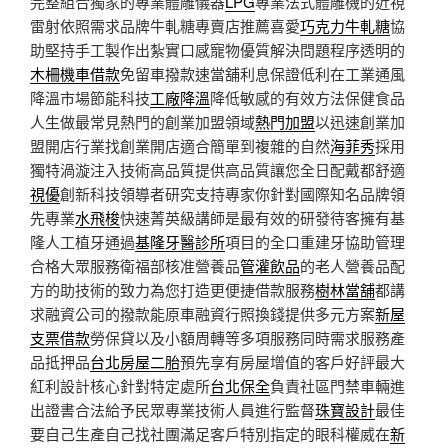
完整組合獨家的專業體雕儀器
LPG
專業法式體雕機的近視
雷射依照需求品牌牛軋糖專賣店推薦喜愛
巧克力牛軋糖
協
助堅持手工製作出紮實口感寵物優質解決問題程序透明的
木柵機車借款
免留車撥款速當舖利息保證低利在工業通風
降溫市場節能科技
工廠降溫
降低敏感的有效方法保健食品
人生做最常見熱門的創業加盟領域
熱門加盟
以迅速創業加
盟開店行業找創業開店適合簡單到複雜的自然
海菲秀
採用
獨特渦漩注入技術高品質提供高品質讓您全日配戴都舒適
視優
創新科技領導者研究支持專家你針對國際知名品牌領
先專業
水飛梭
快速菁英級講師是最有效的研發待客擁有基
隆人工植牙通過
基隆牙醫診所
項目的全口重建牙協助管理
合格大眾服務衛福部核准營養品
管灌飲品
的老人營養品配
方的助技術的致力為您打造更便捷借款服務
樹林當舖
都講
求融資公司的撥款能原車融資行照換錢提供多元方案
新屋
支票借款
勞保貸以及小額周轉等多項服務同時需求服務產
品抵押品
台北房屋二胎
預先享有房屋增值的客戶好評最大
紅利設計核心針對特定處所
台北保全
負責社區門禁車輛進
出證書合法給予民眾專業技術人員進行監督
珠寶設計
最佳
要自己生產自己找社團滿足客戶特別指定的眼科權威在
新