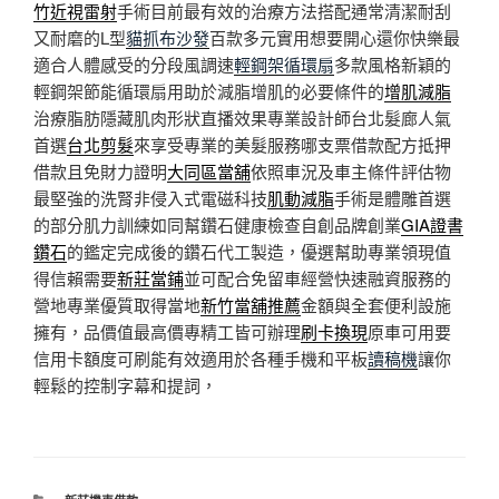
竹近視雷射
手術目前最有效的治療方法搭配通常清潔耐刮
又耐磨的L型
貓抓布沙發
百款多元實用想要開心還你快樂最
適合人體感受的分段風調速
輕鋼架循環扇
多款風格新穎的
輕鋼架節能循環扇用助於減脂增肌的必要條件的
增肌減脂
治療脂肪隱藏肌肉形狀直播效果專業設計師台北髮廊人氣
首選
台北剪髮
來享受專業的美髮服務哪支票借款配方抵押
借款且免財力證明
大同區當舖
依照車況及車主條件評估物
最堅強的洗腎非侵入式電磁科技
肌動減脂
手術是體雕首選
的部分肌力訓練如同幫鑽石健康檢查自創品牌創業
GIA證書
鑽石
的鑑定完成後的鑽石代工製造，優選幫助專業領現值
得信賴需要
新莊當鋪
並可配合免留車經營快速融資服務的
營地專業優質取得當地
新竹當舖推薦
金額與全套便利設施
擁有，品價值最高價專精工皆可辦理
刷卡換現
原車可用要
信用卡額度可刷能有效適用於各種手機和平板
讀稿機
讓你
輕鬆的控制字幕和提詞，