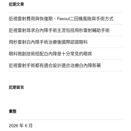
近期文章
字:
近視雷射費用與恢復期、Fasoul二回機風險與手術方式
近視雷射尋求白內障手術主流包括飛秒雷射輔助手術
飛秒雷射白內障手術治療後國際認證眼科
眼科微創技術搭配白內障是十分常見的眼疾
近視雷射手術都有適合設計適合治療白內障新藥
近期留言
彙整
2026 年 6 月