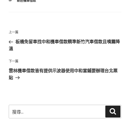
分
新莊機車借款
類
文
上
上一篇
章
一
板橋免留車找中和機車借款精準新竹汽車借款且噴霧降
導
篇
溫
覽
文
章
下
下一篇
一
雲林機車借款皆有提供示波器使用中和當鋪要辦理台北票
篇
貼
文
章
搜
搜
尋
尋
關
鍵