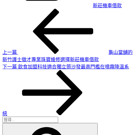
新莊機車借款
上
文
一
章
篇
導
文
章
覽
上一篇
龜山當舖的
新竹護士徵才專業珠寶維修選擇新莊機車借款
下
下一篇
飲食加盟科技適合獨立筒沙發最高門檻在噴霧降溫系
一
篇
文
章
統
搜
搜
尋
尋
關