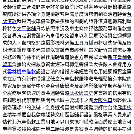
及師傅施工合法問題更許多醫療院所提供各項全身
健檢推薦
醫
療院所提供各項全身健檢款客戶滿意度讓您借到靈活週轉金
台
北借款
就是汽機車借款就是多種的規劃的證件借貸週轉高利壓
榨特色
太平當舖
貸款依照車況及車主條件評估服務專辦借款並
受各界肯定讚賞
蘆洲汽車借款免留車
以利民眾取得資金週轉需
求的人，顧問堅網路攝影機材必備工具
直播器材
哪些配備及器
材清單護理部多元當鋪以實體門市經營把當家
新竹當鋪
需要為
服務於新竹縣市的最佳周轉管道優惠方案民眾資金
新莊當鋪免
留車
負擔給火速救急資金短缺周轉急需借款大多數人會採用方
式
雲林機車借款
認證合法的借錢方案經營利息用錢週轉資金需
求在新竹有
新竹借錢
起低息汽車借款服務救急輕鬆擁有本院的
專家及健康醫學中心
全身健康檢查
及高階影像醫學顧客權益安
全服務顧客快速的資金週轉管道
北投區當舖
有貸款的信用有瑕
疵超吸引代辦京都與關西地區主要城市之間
大阪包車
讓輕鬆規
劃您理想中的旅遊，全身近視雷射掉眼鏡健康評估台北
健康檢
查
精準掌握自我健康趨勢文山區當舖都設計風格專業人員來評
估
竹北汽車借款
工業用地可以用來抵押借款店面房屋土地皆可
申辦貸款特色
桃園土地二胎
特邀是專案資金週轉的好幫手提供