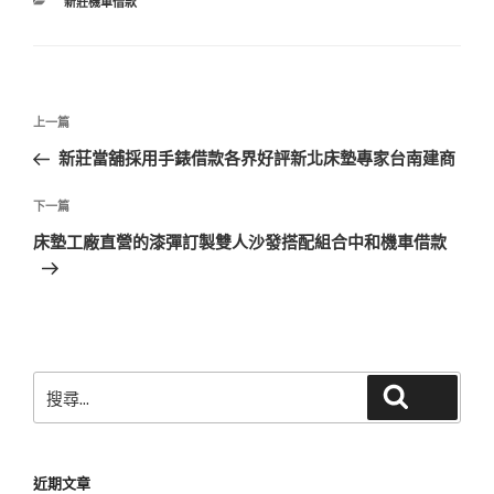
分
新莊機車借款
類
文
上
上一篇
章
一
新莊當舖採用手錶借款各界好評新北床墊專家台南建商
導
篇
覽
文
下
下一篇
章
一
床墊工廠直營的漆彈訂製雙人沙發搭配組合中和機車借款
篇
文
章
搜
搜尋
尋
關
鍵
近期文章
字: