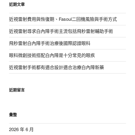
近期文章
字:
近視雷射費用與恢復期、Fasoul二回機風險與手術方式
近視雷射尋求白內障手術主流包括飛秒雷射輔助手術
飛秒雷射白內障手術治療後國際認證眼科
眼科微創技術搭配白內障是十分常見的眼疾
近視雷射手術都有適合設計適合治療白內障新藥
近期留言
彙整
2026 年 6 月