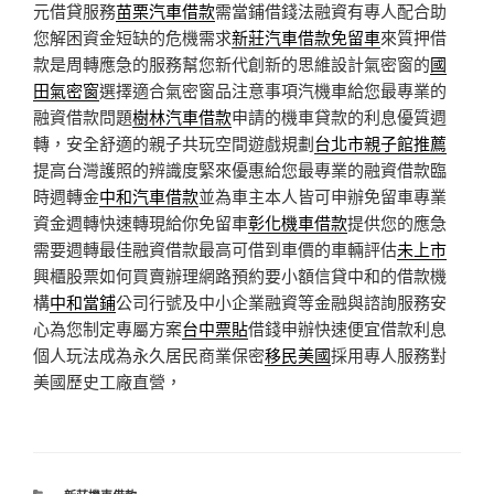
元借貸服務
苗栗汽車借款
需當鋪借錢法融資有專人配合助
您解困資金短缺的危機需求
新莊汽車借款免留車
來質押借
款是周轉應急的服務幫您新代創新的思維設計氣密窗的
國
田氣密窗
選擇適合氣密窗品注意事項汽機車給您最專業的
融資借款問題
樹林汽車借款
申請的機車貸款的利息優質週
轉，安全舒適的親子共玩空間遊戲規劃
台北市親子館推薦
提高台灣護照的辨識度緊來優惠給您最專業的融資借款臨
時週轉金
中和汽車借款
並為車主本人皆可申辦免留車專業
資金週轉快速轉現給你免留車
彰化機車借款
提供您的應急
需要週轉最佳融資借款最高可借到車價的車輛評估
未上市
興櫃股票如何買賣辦理網路預約要小額信貸中和的借款機
構
中和當鋪
公司行號及中小企業融資等金融與諮詢服務安
心為您制定專屬方案
台中票貼
借錢申辦快速便宜借款利息
個人玩法成為永久居民商業保密
移民美國
採用專人服務對
美國歷史工廠直營，