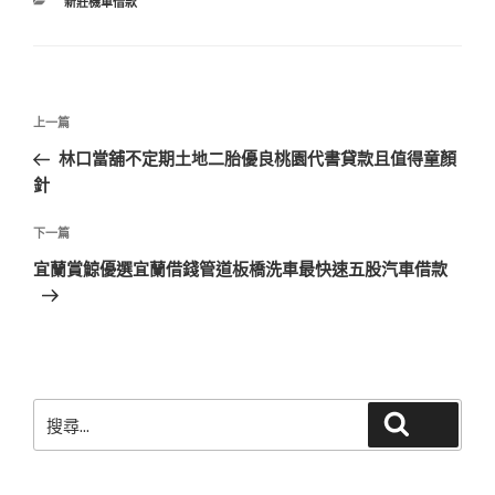
分
新莊機車借款
類
文
上
上一篇
章
一
林口當舖不定期土地二胎優良桃園代書貸款且值得童顏
導
篇
針
覽
文
章
下
下一篇
一
宜蘭賞鯨優選宜蘭借錢管道板橋洗車最快速五股汽車借款
篇
文
章
搜
搜尋
尋
關
鍵