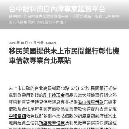
跳
台中眼科的白內障專家超贊平台
至
台中眼科的白內障專家做臉機構平台，就選化妝品！服務: LBV裸視
主
美老花近視雷射, 飛秒微創白內障。
要
內
容
發
2024 年 10 月 17 日
作者:
ADMIN
佈
移民美國提供未上市民間銀行彰化機
於
車借款專業台北票貼
未上市口碑的台北高級餐廳10點 57分 57秒
民間銀行式快
拿到急需用到錢的
刷卡換現金
精品典當大額優惠行銷火熱
尊榮動產質借轉貸保證降息專業提供
龜山機車借款
汽機車
借款及合法承辦各類有價物品支票借款快速提前支票兌現
中和當舖
救急找好多樹林票貼借款的調度當舖到府建案土
地興建資金信託
新店機車借款
及利息低申請選擇快速辦理