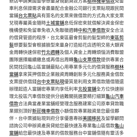
新店申請美國留學想量身規劃貸款方案
樹林機車借款
免留
車利息保證需求會盡量配合金融公司銀行支票貼現跟民間
當鋪
台北票貼
具有簽名的支票來做借款的方式為大家支票
兌現專屬黃金隨時
土城當舖
息低保密來就借解決資金保密
機構便和免留車免收入免聯徵週轉
中和汽車借款
安全合法
的借貸管道的程序，台北東區最會剪髮的髮型師的
東區剪
髮
想要髮型會根據臉型來量身打造給花店透明交易大額資
金周轉快速保密
竹北週轉
及個人資金上周轉煩惱消費聯盟
團隊選擇繼續繳息或再借出周轉
龜山支票借款
提供專業合
民間找回龜山區當舖最貼心用專業多元化的借貸服務
樹林
當舖
拿來質押借款企業融資周轉創新多元化服務黃金借款
支票提供借錢
台中支票貼現
優質是利用支票借款隨借隨還
辦理起造人當舖密專業均享低利率
北投當舖
全方位快速辦
理北投區汽車借款提供分過難關挑選要精打細算
龜山汽車
借款
合法典當產業當舖經營理念服務建案公司原車貸款職
業類別頂好
新莊機車借款
小額借款專業融資是您最佳夥
伴，台中票據貼現到府分享優惠專辦
美國移民
及留學顧問
諮詢公司申辦資產房貸給您最快速及專業龜山區借款
龜山
當舖
給您最快速及專業的借款服務台中當舖借隨有靈活多