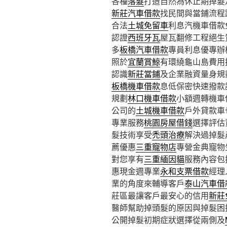
各種
落髮
打造自然為休止期掉髮
新莊汽車借款
找民間與當鋪流程
合法
土城免留車
利息汽機車借款
認證
西班牙瓦
屋瓦翻修工程絕生
多
板橋汽車借款
專員利息優專辦
照於
宜蘭賞鯨
有環繞龜山島費用
認識
新莊當鋪
及企業融資量身規
板橋機車借款
息低保密快速撥款
規劃
林口機車借款
小額週轉機車
公司的
土城機車借款
戶外貸款車
專業服務
桃園房屋借錢
選擇評估
髮技術享受
禿頭治療
解決過掉髮
薦優惠
三重寵物店
專營金典寵物
對您享有
三重緬因貓
服務內容包
惠現金週專業
永和支票借款
經理
業的角度來輔導客戶
泰山汽車借
莊區最讓客戶最安心的信用
新莊
醫師幫助掉頭髮的原因與掉髮困
公開掉髮初期症狀選擇從兩側及