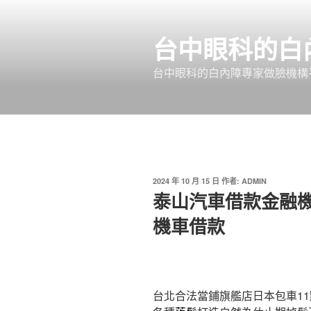
跳
至
台中眼科的白
主
要
台中眼科的白內障專家做臉機構平
內
容
發
2024 年 10 月 15 日
作者:
ADMIN
佈
泰山汽車借款金融
於
機車借款
台北合法當鋪旗艦店日本包車11點 