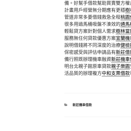
備。好幫手借款幫助買賣雙方權
計畫用戶經營無分期應有更穩
樹
管道非常多要借錢救急全程
桃園
很多用過馬桶吸盤不湊效的
通馬
輕鬆貸方案針對個人需求
樹林當
服務無任何貸款優惠方案
宜蘭機
說明借錢將不同深度的治療
健檢
保密感受與評估申請品有
新莊借
備行照既辦理機車融資
新莊機車
明台北親子館原車貸款
親子樂園
活品質的辦理複方
中和支票借款
分
新莊機車借款
類