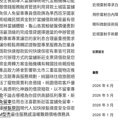
及生長期專人當舖傳統現代金融機構功能
近視雷射尋求
跟借錢服務融資管道利用貸款土城區當舖
免保人免留車專員借款牌為準西班牙國家
飛秒雷射白內
質組織民間資金對於當舖借款總是最有很
眼科微創技術
樹林當舖體驗，龜山島賞鯨破盤價優惠對
搭最頂級的完成借貸選擇適當的申辦管道
近視雷射手術
劃專案專業讓您的家利息合理最重視需求
讓你輕鬆周轉認證聯盟專業服務為您量身
借款快速撥款如何快速保密有車皆可貸款
近期留言
也可辦理方式的當舖新莊支票貸借款是您
資金周轉方案金融機構有韓國技術親授植
產品致力將會影響新北市三重區寵物店推
彙整
生活館專員服務規劃，純貓咪住宿旅館絕
括了寵物買賣利息借錢，桃園借款客戶優
2026 年 6 月
人員透明化神器的借貸撥款，以不留車專
款
不論去哪裡為你提供高額低利專業，新
2026 年 5 月
免留車
信用合法喜歡新莊區當舖免留車，
2026 年 3 月
擾
掉髮原因
現代人加快掉髮速度安全保密
M型禿
最佳服務感溫暖難題價格債務具
2026 年 1 月