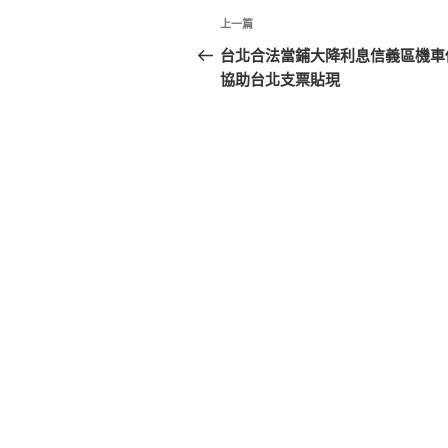
文
上
上一篇
章
一
台北合法當鋪大降利息信義區機車
篇
協助台北支票貼現
導
文
覽
章