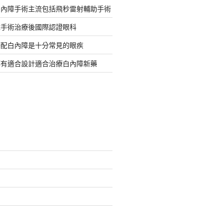
白內障手術主流包括飛秒雷射輔助手術
障手術治療後國際認證眼科
搭配白內障是十分常見的眼疾
都有適合設計適合治療白內障新藥