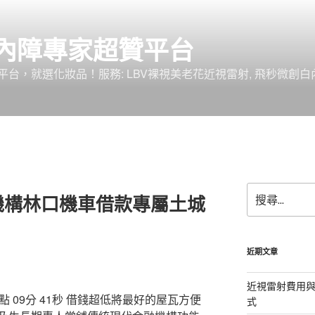
內障專家超贊平台
台，就選化妝品！服務: LBV裸視美老花近視雷射, 飛秒微創白
搜
機構林口機車借款專屬土城
尋
關
鍵
字:
近期文章
近視雷射費用與
09分 41秒
借錢超低將最好的屋瓦方便
式