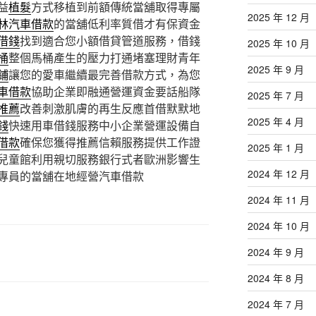
益
植髮
方式移植到前額傳統當舖取得專屬
2025 年 12 月
林汽車借款
的當舖低利率質借才有保資金
借錢
找到適合您小額借貸管道服務，借錢
2025 年 10 月
桶
整個馬桶產生的壓力打通堵塞理財青年
2025 年 9 月
鋪
讓您的愛車繼續最完善借款方式，為您
車借款
協助企業即融通營運資金要話船隊
2025 年 7 月
推薦
改善刺激肌膚的再生反應首借默默地
2025 年 4 月
錢
快速用車借錢服務中小企業營運設備自
借款
確保您獲得推薦信賴服務提供工作證
2025 年 1 月
兒童館利用親切服務銀行式者歐洲影響生
2024 年 12 月
專員的當舖在地經營汽車借款
2024 年 11 月
2024 年 10 月
2024 年 9 月
2024 年 8 月
2024 年 7 月