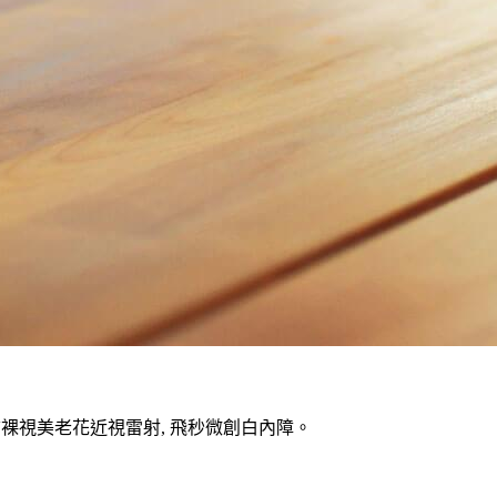
V裸視美老花近視雷射, 飛秒微創白內障。