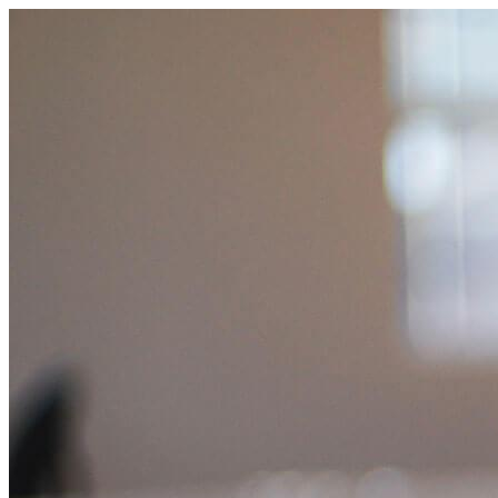
跳
至
主
要
內
容