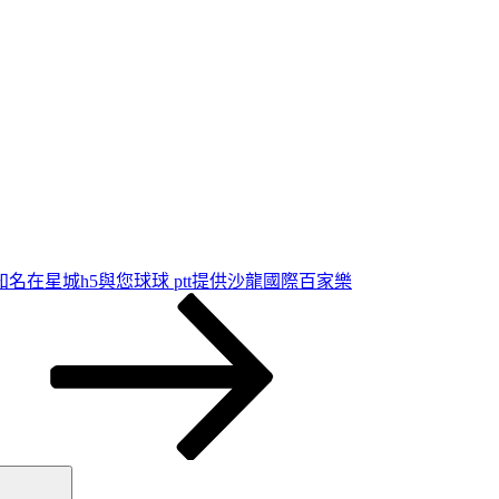
名在星城h5與您球球 ptt提供沙龍國際百家樂
搜