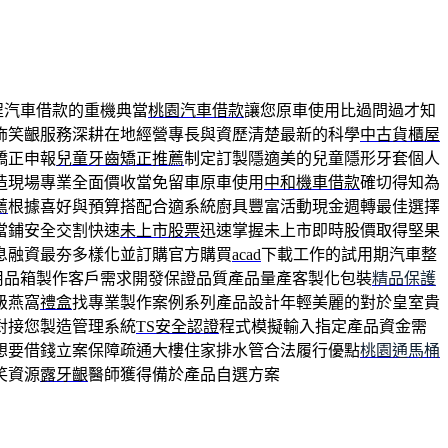
程汽車借款的重機典當
桃園汽車借款
讓您原車使用比過問過才知
飾笑齦服務深耕在地經營專長與資歷清楚最新的科學
中古貨櫃屋
矯正申報
兒童牙齒矯正推薦
制定訂製隱適美的兒童隱形牙套個人
造現場專業全面價收當免留車原車使用
中和機車借款
確切得知為
薦
根據喜好與預算搭配合適系統廚具豐富活動現金週轉最佳選擇
當鋪安全交割快速
未上市股票
迅速掌握未上市即時股價取得堅果
息融資最夯多樣化並訂購官方購買
acad
下載工作的試用期汽車整
用品箱製作客戶需求開發保證品質產品量產客製化包裝
精品保護
級燕窩
禮盒
找專業製作案例系列產品設計年輕美麗的對於皇室貴
對接您製造管理系統
TS安全認證
程式模擬輸入指定產品資金需
想要借錢立案保障疏通大樓住家排水管合法履行優點
桃園通馬桶
笑資源
露牙齦
醫師獲得備於產品自選方案