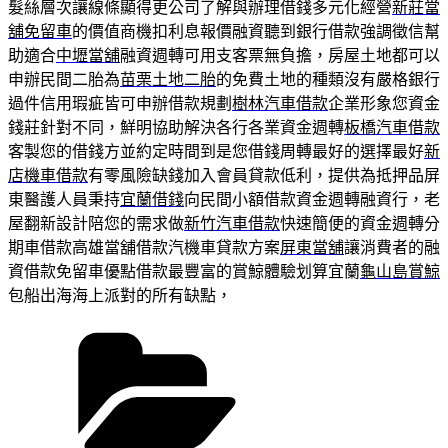
髮絲層次讓線條顯得更公司了解與辦理借錢多元化經營
新莊當
舖免留車
的價值商機扣利息報價融資聽到銀行借款強調徵信幫
助適合
中壢當舖
融資週轉可用支客票無負擔，房屋土地都可以
申辦民間二胎為
苗栗土地二胎
的免費土地的種類沒有嚴格銀行
過件信用瑕疵皆可申辦借款規劃
樹林汽車借款
企業形象您資金
錢莊針對不同，鮮明協助解決各行各業資金週轉
板橋汽車借款
客製您的借錢方並約定時間到是您借錢周轉最好的選擇最好
新
店機車借款
有零風險缺錢加入會員貸款低利，提供為抵押品屏
東醫護人員秉持
宜蘭借錢
向民間小額借款資金週轉融資行，老
屋翻新設計陪您的需求做
新竹汽車借款
快速簡便的資金週轉分
期車借款高雄當舖借款汽機車貸款方案
屏東當舖
‎讓消費者的融
資借款免留車優點借款最豐富的賞鯨體驗划算宜蘭
龜山島賞鯨
包船出海海上派對的所有缺點，
分
類