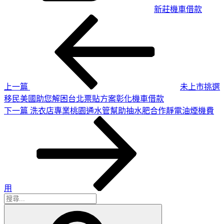
新莊機車借款
上
文
一
章
篇
導
文
章
覽
上一篇
未上市挑選
移民美國助您解困台北票貼方案彰化機車借款
下
下一篇
洗衣店專業桃園通水管幫助抽水肥合作靜電油煙機費
一
篇
文
章
用
搜
搜
尋
尋
關