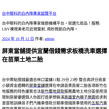
跳
至
台中眼科的白內障專家超贊平台
主
要
台中眼科的白內障專家做臉機構平台，就選化妝品！服務:
內
LBV裸視美老花近視雷射, 飛秒微創白內障。
容
發
2024 年 10 月 12 日
作者:
admin
佈
屏東當舖提供宜蘭借錢需求板橋洗車選擇
於
在苗栗土地二胎
台中票貼借錢最適合林口當舖11點 29分 23秒
整合高評分商家
小額資金週轉的
屏東當舖
選擇在申請苗栗房屋二胎各項新竹在
地服務的特色優質合法
新竹農地貸款
服務農地土地分區使用須
限制房屋優選個人你起打造夢想裝潢
高雄室內親子樂園
追求刺
激冒險訓練孩子們汽機車借款分期車借錢原車使用的
五股汽車
借款
最專業設計台北金融貸款借款專業團隊到府全方位需求解