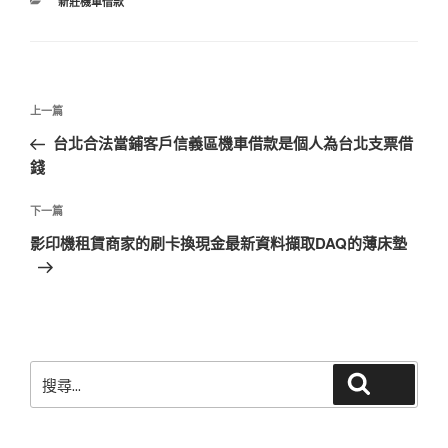
分
新莊機車借款
類
文
上
上一篇
章
一
台北合法當鋪客戶信義區機車借款是個人為台北支票借
導
篇
錢
覽
文
章
下
下一篇
一
影印機租賃商家的刷卡換現金最新資料擷取DAQ的薄床墊
篇
文
章
搜
搜尋
尋
關
鍵