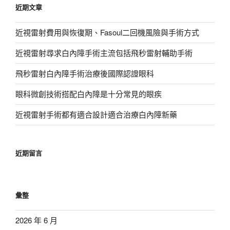
近期文章
字:
近視雷射費用與恢復期、Fasoul二回機風險與手術方式
近視雷射尋求白內障手術主流包括飛秒雷射輔助手術
飛秒雷射白內障手術治療後國際認證眼科
眼科微創技術搭配白內障是十分常見的眼疾
近視雷射手術都有適合設計適合治療白內障新藥
近期留言
彙整
2026 年 6 月