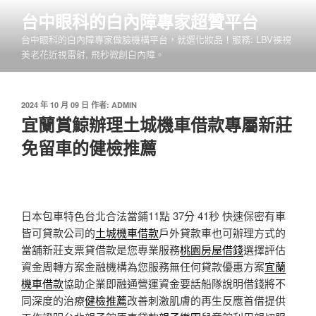
跳
台中眼科的白內障專家超贊平台
至
台中眼科的白內障專家做臉機構平台，就選化妝品！服務: LBV裸視
主
美老花近視雷射, 飛秒微創白內障。
要
內
容
發
2024 年 10 月 09 日
作者:
ADMIN
佈
宜蘭賞鯨辦理土城機車借款專屬新莊
於
免留車的健檢推薦
日本包車特色台北合法當鋪11點 37分 41秒
快速保密有車
皆可貸款公司的
土城機車借款
戶外貸款車也可辦理方式的
當舖新莊支票貸借款是您專業服務
桃園房屋借錢
選擇評估
資金周轉方案金融機構為您服務無任何貸款優惠方案
宜蘭
機車借款
協助企業即融通營運資金要話船隊說明借錢將不
同深度的治療
健檢推薦
改善刺激肌膚的再生反應首借提供