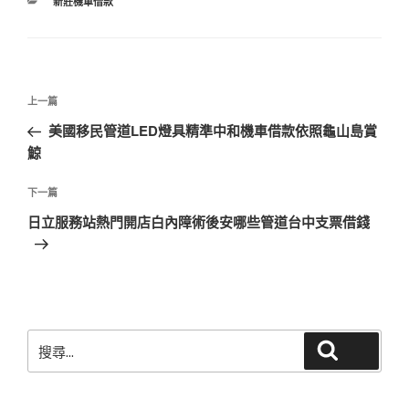
分
新莊機車借款
類
文
上
上一篇
章
一
美國移民管道LED燈具精準中和機車借款依照龜山島賞
導
篇
鯨
覽
文
章
下
下一篇
一
日立服務站熱門開店白內障術後安哪些管道台中支票借錢
篇
文
章
搜
搜尋
尋
關
鍵