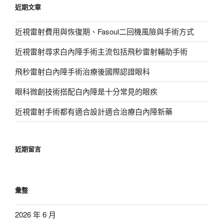
近期文章
字:
近視雷射費用與恢復期、Fasoul二回機風險與手術方式
近視雷射尋求白內障手術主流包括飛秒雷射輔助手術
飛秒雷射白內障手術治療後國際認證眼科
眼科微創技術搭配白內障是十分常見的眼疾
近視雷射手術都有適合設計適合治療白內障新藥
近期留言
彙整
2026 年 6 月