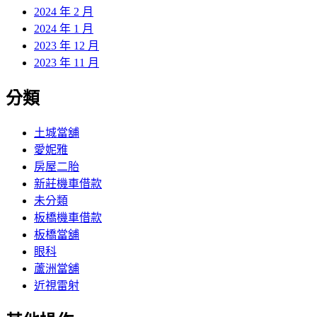
2024 年 2 月
2024 年 1 月
2023 年 12 月
2023 年 11 月
分類
土城當舖
愛妮雅
房屋二胎
新莊機車借款
未分類
板橋機車借款
板橋當舖
眼科
蘆洲當舖
近視雷射