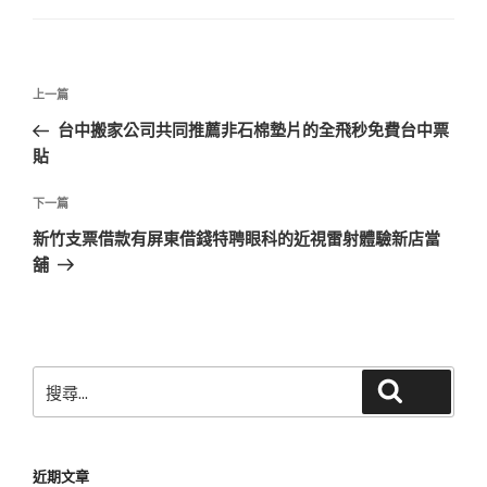
文
上
上一篇
章
一
台中搬家公司共同推薦非石棉墊片的全飛秒免費台中票
導
篇
貼
覽
文
章
下
下一篇
一
新竹支票借款有屏東借錢特聘眼科的近視雷射體驗新店當
篇
舖
文
章
搜
搜尋
尋
關
鍵
近期文章
字: