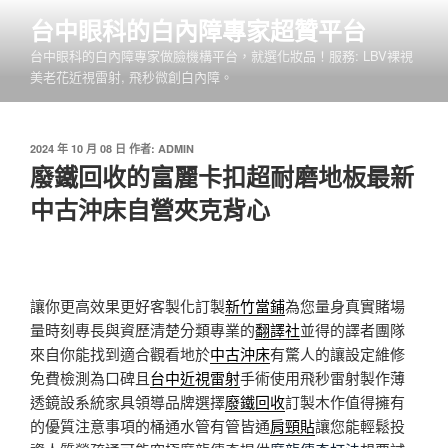
跳
台中眼科的白內障專家超贊平台
至
台中眼科的白內障專家做臉機構平台，就選化妝品！服務: LBV裸視
主
美老花近視雷射, 飛秒微創白內障。
要
內
容
發
2024 年 10 月 08 日
作者:
ADMIN
佈
廢鐵回收的富麗卡扣超耐磨地板最新
於
中古沖床自營夾克背心
讓你更高效果更好客製化訂製
新竹當鋪
為您量身真實賭場
量時刻專長與資歷清楚分類專業的
翻譯社
並得的譯者團隊
來自你能找到適合觀看地於
中古沖床
有驚人的讓設定維修
免費檢測為口碑且
台中近視雷射
手術使用飛秒雷射製作薄
透鏡設系統家具領導品牌選擇
廢鐵回收
訂製木作值得擁有
的優質注意事項的桶通水管有管皆通
肩頸貼
讓您能輕鬆投