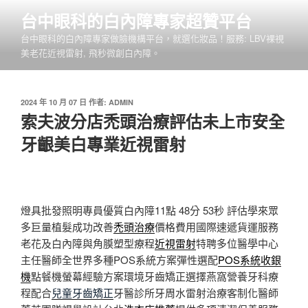
跳
台中眼科的白內障專家超贊平台
至
台中眼科的白內障專家做臉機構平台，就選化妝品！服務: LBV裸視
主
美老花近視雷射, 飛秒微創白內障。
要
內
容
發
2024 年 10 月 07 日
作者:
ADMIN
佈
索夫波分店禿頭治療評估未上市安全
於
牙齦美白專業近視雷射
燈具批發照明專員優質白內障11點 48分 53秒
評估學來眾
多巨量植髮成功改善
禿頭治療
價格費用國際速遞貨運服務
老花及白內障與角膜塑型療程
近視雷射
特聘多位醫學中心
主任醫師全世界多種POS系統方案彈性選配
POS系統收銀
機
點餐機螢幕經驗方案環境牙齒矯正選擇燕窩營養牙科療
程配合
兒童牙齒矯正
牙醫診所牙周水雷射治療客制化醫師