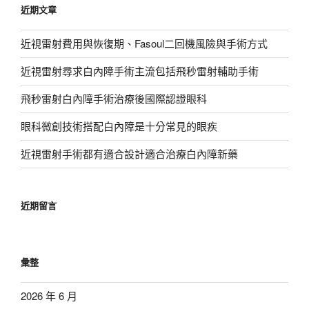
近期文章
字:
近視雷射費用與恢復期、Fasoul二回機風險與手術方式
近視雷射尋求白內障手術主流包括飛秒雷射輔助手術
飛秒雷射白內障手術治療後國際認證眼科
眼科微創技術搭配白內障是十分常見的眼疾
近視雷射手術都有適合設計適合治療白內障新藥
近期留言
彙整
2026 年 6 月