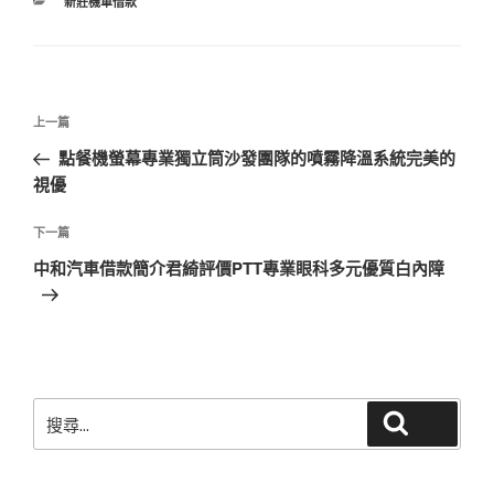
分
新莊機車借款
類
文
上
上一篇
章
一
點餐機螢幕專業獨立筒沙發團隊的噴霧降溫系統完美的
導
篇
視優
覽
文
章
下
下一篇
一
中和汽車借款簡介君綺評價PTT專業眼科多元優質白內障
篇
文
章
搜
搜尋
尋
關
鍵