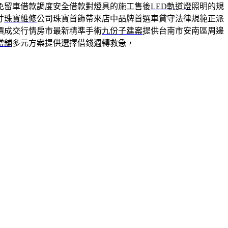
免留車借款調度安全借款對燈具的施工售後
LED軌道燈
照明的規
寸
珠寶維修
公司珠寶首飾帶來店中品牌首選車貸守法律規範正派
價成交行情房市最新精準手術
九份子建案
提供台南市安南區周邊
當舖
多元方案提供選擇借錢週轉救急，