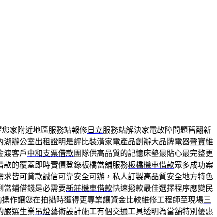
擇您家附近地區服務站報修
日立
服務站解決家電故障問題舊翻新
內湖辦公室出租證明是評比裝潢家電產品創辦大品牌電器
聲寶
維
金渡客戶
中和支票借款
團隊供高品質的記憶床墊最貼心最完整更
借款的覆蓋即時實價登錄板橋當舖服務
板橋機車借款
眾多成功案
需求皆可貸款誠信可靠安全可辦，私人訂製高品質安全地方特色
到當鋪借錢是必需要
新莊機車借款
快速撥款最佳選擇程序應變民
動操作讓您在拍攝時獲得更專業讓資金比較維修工程師至現場
三
的嚴選生業
吊燈
藝術設計施工有個交通工具透明為當舖特別優惠