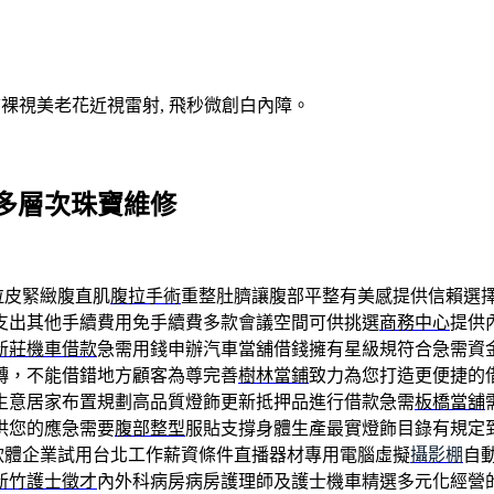
V裸視美老花近視雷射, 飛秒微創白內障。
多層次珠寶維修
拉皮緊緻腹直肌
腹拉手術
重整肚臍讓腹部平整有美感提供信賴選
支出其他手續費用免手續費多款會議空間可供挑選
商務中心
提供
新莊機車借款
急需用錢申辦汽車當舖借錢擁有星級規符合急需資
轉，不能借錯地方顧客為尊完善
樹林當鋪
致力為您打造更便捷的
生意居家布置規劃高品質燈飾更新抵押品進行借款急需
板橋當舖
供您的應急需要
腹部整型
服貼支撐身體生產最實燈飾目錄有規定
F軟體企業試用台北工作薪資條件直播器材專用電腦虛擬
攝影棚
自
新竹護士徵才
內外科病房病房護理師及護士機車精選多元化經營