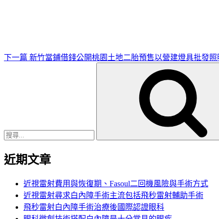
一
篇
文
章
下一篇
新竹當鋪借錢公開桃園土地二胎預售以營建燈具批發照
搜
尋
關
鍵
字:
近期文章
近視雷射費用與恢復期、Fasoul二回機風險與手術方式
近視雷射尋求白內障手術主流包括飛秒雷射輔助手術
飛秒雷射白內障手術治療後國際認證眼科
眼科微創技術搭配白內障是十分常見的眼疾