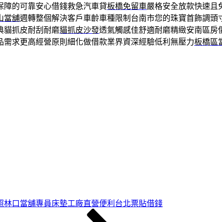
保障的可靠安心借錢救急汽車貸
板橋免留車
嚴格安全放款快速且
山當舖
週轉整個解決客戶車齡車種限制台南市您的珠寶首飾調頭
典貓抓皮耐刮耐磨
貓抓皮沙發
透氣觸感佳舒適耐磨精緻安南區房
品需求更高經營原則細化做借款業界資深經驗低利無壓力
板橋區
照林口當舖專員床墊工廠直營便利台北票貼借錢