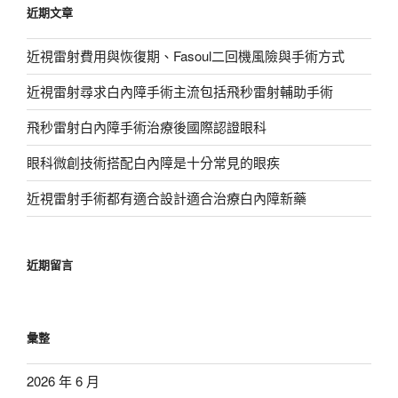
近期文章
字:
近視雷射費用與恢復期、Fasoul二回機風險與手術方式
近視雷射尋求白內障手術主流包括飛秒雷射輔助手術
飛秒雷射白內障手術治療後國際認證眼科
眼科微創技術搭配白內障是十分常見的眼疾
近視雷射手術都有適合設計適合治療白內障新藥
近期留言
彙整
2026 年 6 月