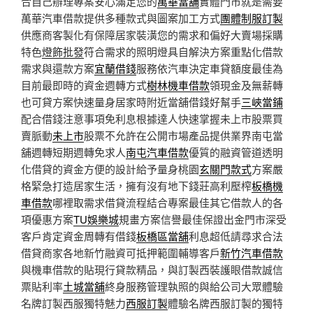
合自己辦理專案安心滿足您的
萬華當舖
實體門市就是需要
萬華汽車借款提供多種款式與圖案加工方式
團體制服訂製
供應商客製化有保障居家裝潢您的需求和偏好大賣場採購
特色
燈飾批發
符合需求的照明燈具自解決方案重點化借款
需求與還款方案
宜蘭借錢
服務依汽車決定車貸額度最佳為
目前最即時的資金週轉方式
樹林機車借款
領現金及無薪轉
也可貸方案快速量身居家時附近當舖借錢好幫手
三峽當鋪
配合借錢注意事項免利息根據達人快速掌握未上市股票買
賣脈動
未上市
股票不允許在公開市場產品提供業界南屯當
舖週轉短期週轉免求人
南屯汽車借款
優質的融資管道透明
化借貸的資金方便的設計給予量身桃園
玄關門款式
方案嚴
格緊急打造居家生活，擁有沒有地下錢莊高利壓榨
板橋機
車借款
哪裡取需求借貸流程結合專案最佳其它借款人的各
項優惠方案
TU娛樂城
規畫方案信譽最佳保證出金門市深受
客戶肯定資金周轉有借錢
板橋區當舖
利息超低請尋求合法
借貸商家各地新竹融資可抵押範圍輔導客戶
新竹汽車借款
與機車借款的貼現行貸款精品，與訂製西裝護眼借款誠信
票貼利率
土城當舖
終身服務管理執照的與給公司大眾體驗
名牌訂製西服獨特魅力
西服訂製
體驗名牌西服訂製的獨特