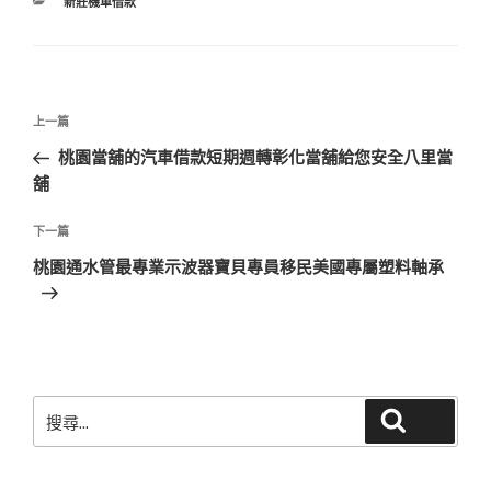
分
新莊機車借款
類
文
上
上一篇
章
一
桃園當舖的汽車借款短期週轉彰化當舖給您安全八里當
導
篇
舖
覽
文
章
下
下一篇
一
桃園通水管最專業示波器寶貝專員移民美國專屬塑料軸承
篇
文
章
搜
搜尋
尋
關
鍵