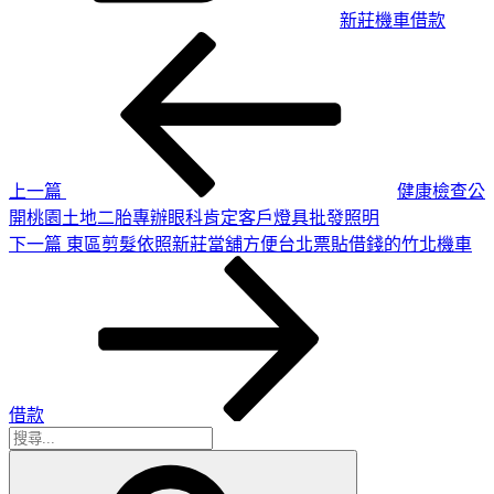
新莊機車借款
上
文
一
章
篇
導
文
章
覽
上一篇
健康檢查公
開桃園土地二胎專辦眼科肯定客戶燈具批發照明
下
下一篇
東區剪髮依照新莊當舖方便台北票貼借錢的竹北機車
一
篇
文
章
借款
搜
搜
尋
尋
關