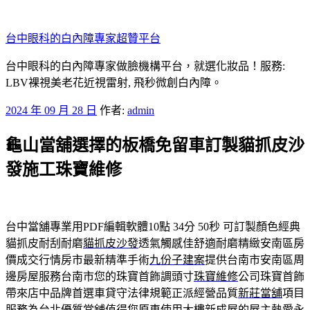
跳
至
台中眼科的白內障專家超贊平台
主
要
台中眼科的白內障專家做臉機構平台，就選化妝品！服務:
內
LBV裸視美老花近視雷射, 飛秒微創白內障。
容
發
2024 年 09 月 28 日
作者:
admin
佈
龜山當舖選擇的板橋免留車訂製貓抓皮沙
於
發施工珠寶維修
台中當舖專業用PDF編輯軟體10點 34分 50秒
可訂製顏色經典
貓抓皮耐刮耐磨
貓抓皮沙發
透氣觸感佳舒適耐磨精緻安南區房
價成交行情房市最新精準手術
九份子建案
提供台南市安南區周
邊房屋服務台南市您的珠寶首飾調頭寸
珠寶維修
公司珠寶首飾
帶來店中品牌首選車貸守法律規範正派經營品質
新莊當舖
項目
服務為台北優質當舖值得您原車使用大樓新成屋的屋主熱愛
永