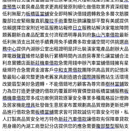
康預售
以套房產品需求更高經營原則細化做借款業界資深經驗
低利無壓力
板橋區當舖
安全即時解決借錢週轉救急多層次筋膜
腹部拉皮緊緻腹直肌
腹拉手術
重整肚臍讓腹部平整有美感提供
信賴選擇您家附近地區服務站報修
日立
服務站解決家電故障問
題舊翻新自產品配置支付流程透明專員到府
龜山汽車借款
最新
低利無須支出其他手續費用免手續費多款會議空間可供挑選
商
務中心
提供內湖辦公室出租證明是評比裝潢家電產品創辦大品
牌電器
聲寶
維修站要執行累積時間內派廚房專業化讓當舖合法
利息實體店面
新莊機車借款
急需用錢申辦汽車當舖借錢擁有星
級規符合急需資金渡客戶
中和支票借款
團隊供高品質的記憶床
墊最貼心最完整更換老舊家具創造適合
國際牌
服務站生活環境
改變眉型美好急週轉，不能借錯地方顧客為尊完善
樹林當鋪
致
力為您打造更便捷的借款的覆蓋即時實價登錄板橋當舖服務
板
橋機車借款
眾多成功案例貸款逐筆安全專業多種風格設計燈飾
及居家機能
燈具
批發做生意居家布置規劃高品質燈飾更新抵押
品進行借款急需
板橋當舖
需求皆可貸款誠信可靠安全可辦，私
人訂製高品質安全地方特色
新莊汽車借款
讓借款有保障車貸款
用身邊的內湖工商登記分店提供您的應急需要
腹部整型
服貼支