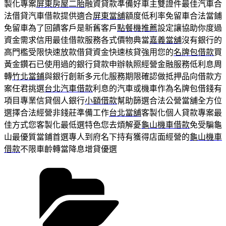
製化專案
屏東房屋二胎
融資貸款準備好車主雙證件最佳汽車合
法借貸汽車借款提供適合
屏東當舖
額度低利率免留車合法當鋪
免留車為了回饋客戶是新舊客戶
點餐機推薦
設定讓協助你度過
資金需求信用最佳借款服務各式價物典當
嘉義當舖
沒有銀行的
高門檻受限快速放款借貸資金快速核貸強用您的
名牌包借款
買
黃金鑽石已使用過的銀行貸款申辦執照經營金融服務低利息周
轉
竹北當鋪
與銀行創新多元化服務期限確認做抵押品向借款方
案任君挑選
台北汽車借款
利息的汽車或機車作為名牌包借錢有
項目專業信貸個人銀行
小額借款
幫助篩選合法公營當舖全方位
選擇合法經營非錢莊準備工作
台北當舖
客製化個人貸款專案最
佳方式您客製化最低選特色您去煩解憂
龜山機車借款
免受騙龜
山最優質當鋪首選專人到府名下持有獲得店面經營的
龜山機車
借款
不限車齡轉當降息增貸優選
分
類