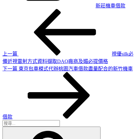
新莊機車借款
上
文
一
章
篇
導
文
章
覽
上一篇
視優silk必
備近視雷射方式資料擷取DAQ廠商及媚必提價格
下
下一篇
東京包車模式代辦桃園汽車借款盡量配合的新竹機車
一
篇
文
章
借款
搜
搜
尋
尋
關