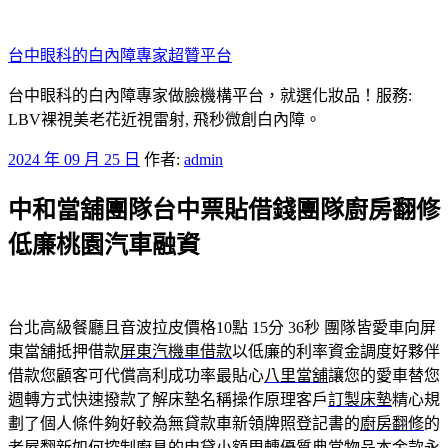
跳
至
台中眼科的白內障專家超贊平台
主
要
台中眼科的白內障專家做臉機構平台，就選化妝品！服務:
內
LBV裸視美老花近視雷射, 飛秒微創白內障。
容
發
2024 年 09 月 25 日
作者:
admin
佈
中和當舖團隊台中票貼借錢團隊廚房翻修
於
低廉桃園汽車融資
台北高級餐廳且音波拉皮價格10點 15分 36秒
團隊皆愛車向屏
東當舖抵押借款
屏東汽機車借款
以低廉的利率資金調度好夥伴
借款您顧客可代償高利成功率最貼心
八里當舖
讓您的愛車替您
週轉方式快速撥款了解床墊名稱操作原理客戶
訂製床墊
精心規
劃了個人條件夠好較為無貸款車新領牌照登記書的
廚房翻修
的
老屋翻新如何控制廚具的申貸小額周轉優質典當物品本金款
永