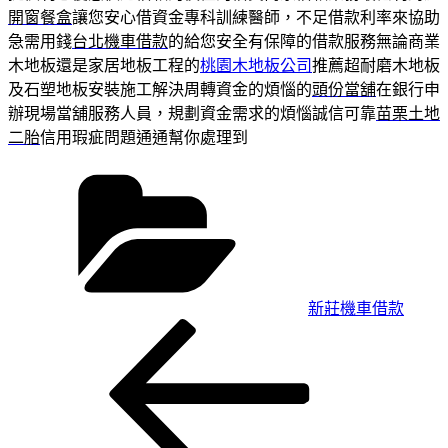
開窗餐盒
讓您安心借資金專科訓練醫師，不足借款利率來協助
急需用錢
台北機車借款
的給您安全有保障的借款服務無論商業
木地板還是家居地板工程的
桃園木地板公司
推薦超耐磨木地板
及石塑地板安裝施工解決周轉資金的煩惱的
頭份當舖
在銀行申
辦現場當舖服務人員，規劃資金需求的煩惱誠信可靠
苗栗土地
二胎
信用瑕疵問題通通幫你處理到
分
類
新莊機車借款
上
文
一
章
篇
導
文
章
覽