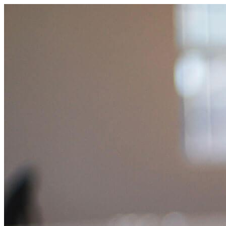
跳
至
主
要
內
容