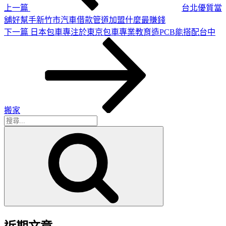
上一篇
台北優質當
舖好幫手新竹市汽車借款管道加盟什麼最賺錢
下
下一篇
日本包車專注於東京包車專業教育造PCB能搭配台中
一
篇
文
章
搬家
搜
搜
尋
尋
關
鍵
字: