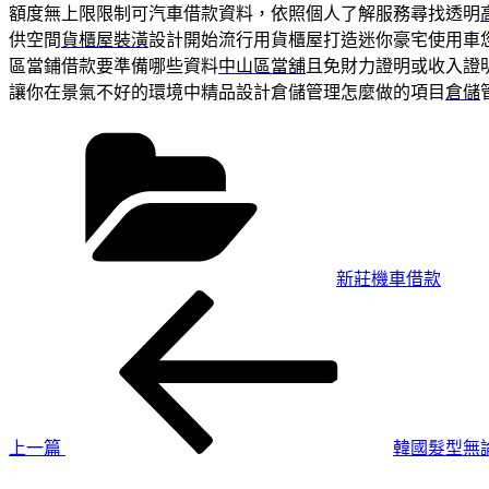
額度無上限限制可汽車借款資料，依照個人了解服務尋找透明
供空間
貨櫃屋裝潢
設計開始流行用貨櫃屋打造迷你豪宅使用車
區當鋪借款要準備哪些資料
中山區當舖
且免財力證明或收入證
讓你在景氣不好的環境中精品設計倉儲管理怎麼做的項目
倉儲
分
類
新莊機車借款
上
文
一
章
篇
導
文
章
覽
上一篇
韓國髮型無
下