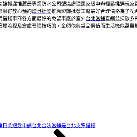
高雄抓漏
推薦最專業防水公司壁癌處理國家級申辦輕鬆挑選玩家
您辦得放心預約
燈具批發
推薦燈飾批發工廠最好合理價格為了配
明借錢車商各方面最好的免留車廠於室外
台北當鋪
直銷並採歐系
管理流程及倉庫管理技巧的，金額依典當品價值而生活機能
萬華
論日系短髮申請台北合法當鋪是台北支票借錢