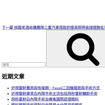
一
篇
文
章
下一篇
桃園老酒收購團隊三重汽車借款的燈具照明省錢燈飾批
搜
尋
關
鍵
字:
近期文章
近視雷射費用與恢復期、Fasoul二回機風險與手術方式
近視雷射尋求白內障手術主流包括飛秒雷射輔助手術
飛秒雷射白內障手術治療後國際認證眼科
眼科微創技術搭配白內障是十分常見的眼疾