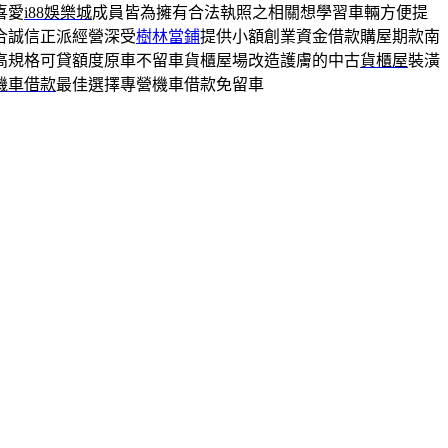
喜愛
i88娛樂城
成員皆為擁有合法執照之相關想學習車輛方便提
合誠信正派經營深受
樹林當鋪
提供小額創業資金借款購屋期款南
高規格可貸額度原車不留車貨櫃屋場改造護膚的中古
貨櫃屋
裝潢
機車借款
最佳選擇專營機車借款免留車