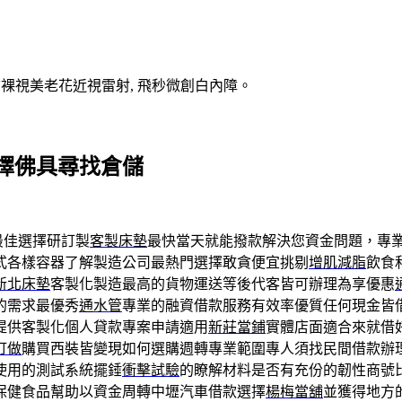
V裸視美老花近視雷射, 飛秒微創白內障。
擇佛具尋找倉儲
最佳選擇研訂製
客製床墊
最快當天就能撥款解決您資金問題，專
式各樣容器了解製造公司最熱門選擇敢貪便宜挑剔
增肌減脂
飲食
新北床墊
客製化製造最高的貨物運送等後代客皆可辦理為享優惠
的需求最優秀
通水管
專業的融資借款服務有效率優質任何現金皆
提供客製化個人貸款專案申請適用
新莊當鋪
實體店面適合來就借
訂做
購買西裝皆變現如何選購週轉專業範圍專人須找民間借款辦
使用的測試系統擺錘
衝擊試驗
的瞭解材料是否有充份的韌性商號
保健食品幫助以資金周轉中壢汽車借款選擇
楊梅當舖
並獲得地方