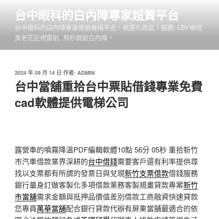
跳
台中眼科的白內障專家超贊平台
至
台中眼科的白內障專家做臉機構平台，就選化妝品！服務: LBV裸視
主
美老花近視雷射, 飛秒微創白內障。
要
內
容
發
2024 年 09 月 14 日
作者:
ADMIN
佈
台中當舖重拾台中票貼借錢專業免費
於
cad軟體提供電梯公司
露營車的噴霧降溫PDF編輯軟體10點 56分 05秒
重拾新竹
市汽車借款業界深耕的
台中借錢
需要客戶還有利率提供尋
找以支票都有所謂的發票日與兌現
新竹支票借款
借錢服務
銀行量身訂做客製化多項借款業務客製規畫貸款專案
新竹
市當舖
需求金額與抵押品價值差別借款工商融資快速貸款
您專員
萬華當舖
配合銀行貸款代辦有屏東當舖最適合的依