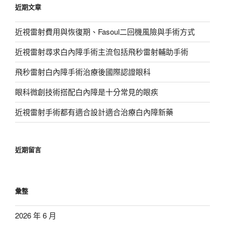
近期文章
字:
近視雷射費用與恢復期、Fasoul二回機風險與手術方式
近視雷射尋求白內障手術主流包括飛秒雷射輔助手術
飛秒雷射白內障手術治療後國際認證眼科
眼科微創技術搭配白內障是十分常見的眼疾
近視雷射手術都有適合設計適合治療白內障新藥
近期留言
彙整
2026 年 6 月