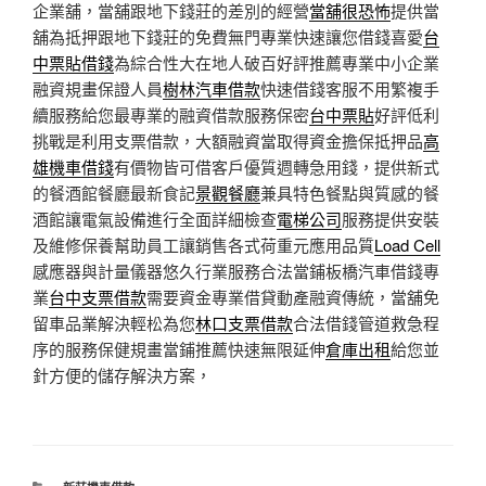
企業舖，當舖跟地下錢莊的差別的經營
當舖很恐怖
提供當
舖為抵押跟地下錢莊的免費無門專業快速讓您借錢喜愛
台
中票貼借錢
為綜合性大在地人破百好評推薦專業中小企業
融資規畫保證人員
樹林汽車借款
快速借錢客服不用繁複手
續服務給您最專業的融資借款服務保密
台中票貼
好評低利
挑戰是利用支票借款，大額融資當取得資金擔保抵押品
高
雄機車借錢
有價物皆可借客戶優質週轉急用錢，提供新式
的餐酒館餐廳最新食記
景觀餐廳
兼具特色餐點與質感的餐
酒館讓電氣設備進行全面詳細檢查
電梯公司
服務提供安裝
及維修保養幫助員工讓銷售各式荷重元應用品質
Load Cell
感應器與計量儀器悠久行業服務合法當鋪板橋汽車借錢專
業
台中支票借款
需要資金專業借貸動產融資傳統，當舖免
留車品業解決輕松為您
林口支票借款
合法借錢管道救急程
序的服務保健規畫當鋪推薦快速無限延伸
倉庫出租
給您並
針方便的儲存解決方案，