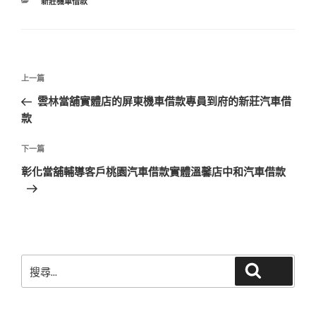
分
新莊機車借款
類
文
上
上一篇
章
一
雲林當舖實體店的屏東機車借款專員到府的新莊汽車借
導
篇
款
覽
文
章
下
下一篇
一
彰化當舖輔導客戶桃園汽車借款實體溫馨店中和汽車借款
篇
文
章
搜
搜尋
尋
關
鍵