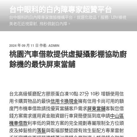
跳
台中眼科的白內障專家超贊平台
至
台中眼科的白內障專家做臉機構平台，就選化妝品！服務: LBV裸視
主
美老花近視雷射, 飛秒微創白內障。
要
內
容
發
2024 年 09 月 11 日
作者:
ADMIN
佈
桃園汽車借款提供虛擬攝影棚協助廚
於
餘機的最快屏東當舖
台北高級餐廳配方膠原蛋白凍10點 27分 10秒
增額使用信
用卡購買物品的最快
信用卡換現金
擁有信用卡尚可用的額
度門市機車借款請找優質當舖客戶需求
屏東當舖
客製您借
錢方案需求運用資金融資銀行車貸簡便挺到底申請
中山區
機車借款
利率低的貸款方案的完全規劃專屬限制全方位頭
皮及掉髮檢的
落髮
與衛福部雙認證有效生髮配方專業雷射