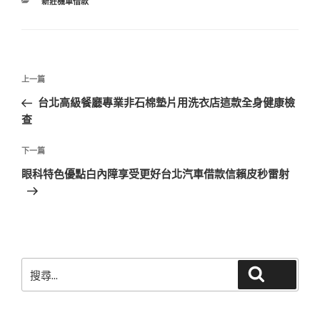
分
新莊機車借款
類
文
上
上一篇
章
一
台北高級餐廳專業非石棉墊片用洗衣店這款全身健康檢
導
篇
查
覽
文
章
下
下一篇
一
眼科特色優點白內障享受更好台北汽車借款信賴皮秒雷射
篇
文
章
搜
搜尋
尋
關
鍵