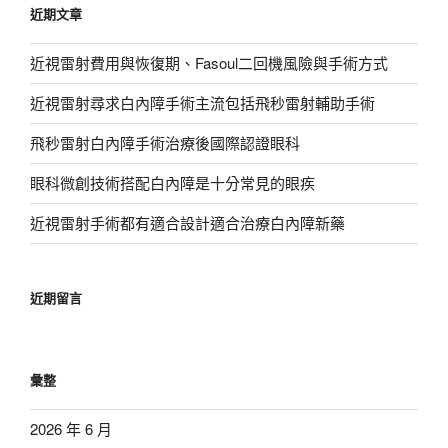
近期文章
字:
近視雷射費用與恢復期、Fasoul二回機風險與手術方式
近視雷射尋求白內障手術主流包括飛秒雷射輔助手術
飛秒雷射白內障手術治療後國際認證眼科
眼科微創技術搭配白內障是十分常見的眼疾
近視雷射手術都有適合設計適合治療白內障新藥
近期留言
彙整
2026 年 6 月