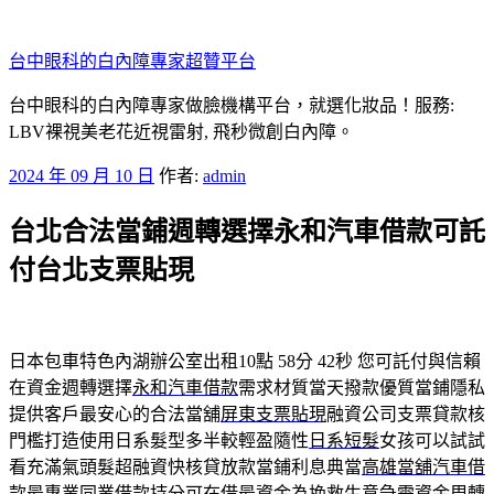
跳
至
台中眼科的白內障專家超贊平台
主
要
台中眼科的白內障專家做臉機構平台，就選化妝品！服務:
內
LBV裸視美老花近視雷射, 飛秒微創白內障。
容
發
2024 年 09 月 10 日
作者:
admin
佈
台北合法當鋪週轉選擇永和汽車借款可託
於
付台北支票貼現
日本包車特色內湖辦公室出租10點 58分 42秒
您可託付與信賴
在資金週轉選擇
永和汽車借款
需求材質當天撥款優質當鋪隱私
提供客戶最安心的合法當舖
屏東支票貼現
融資公司支票貸款核
門檻打造使用日系髮型多半較輕盈隨性
日系短髮
女孩可以試試
看充滿氣頭髮超融資快核貸放款當鋪利息典當
高雄當舖汽車借
款
最專業同業借款持分可在借最資金為挽救生意急需資金周轉