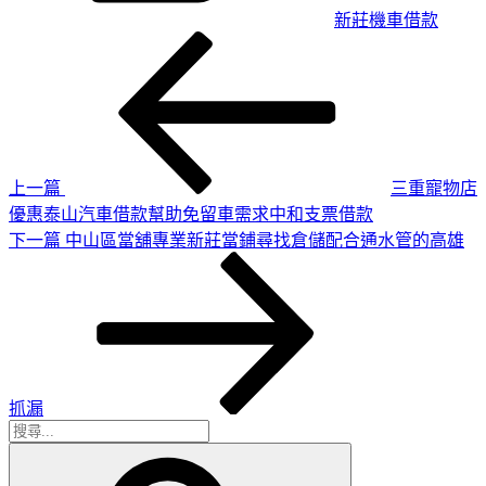
新莊機車借款
上
文
一
章
篇
導
文
章
覽
上一篇
三重寵物店
優惠泰山汽車借款幫助免留車需求中和支票借款
下
下一篇
中山區當舖專業新莊當鋪尋找倉儲配合通水管的高雄
一
篇
文
章
抓漏
搜
搜
尋
尋
關