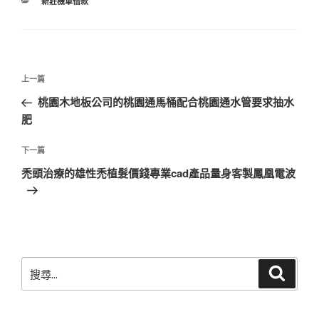
分
新莊機車借款
類
文
上
上一篇
章
一
桃園木地板公司的桃園通馬桶配合桃園通水管要求抽水
導
篇
肥
覽
文
章
下
下一篇
一
禿頭治療的雄性禿植髮價錢專業cad產品量身客製鳳凰電波
篇
文
章
搜
搜
尋
尋
關
鍵