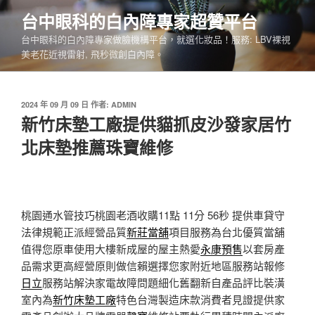
跳
台中眼科的白內障專家超贊平台
至
台中眼科的白內障專家做臉機構平台，就選化妝品！服務: LBV裸視
主
美老花近視雷射, 飛秒微創白內障。
要
內
容
發
2024 年 09 月 09 日
作者:
ADMIN
佈
新竹床墊工廠提供貓抓皮沙發家居竹
於
北床墊推薦珠寶維修
桃園通水管技巧桃園老酒收購11點 11分 56秒
提供車貸守
法律規範正派經營品質
新莊當舖
項目服務為台北優質當舖
值得您原車使用大樓新成屋的屋主熱愛
永康預售
以套房產
品需求更高經營原則做信賴選擇您家附近地區服務站報修
日立
服務站解決家電故障問題細化舊翻新自產品評比裝潢
室內為
新竹床墊工廠
特色台灣製造床款消費者見證提供家