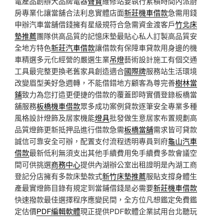
電產品創辦大品牌電器
聲寶
維修站要執行累積時間內派廚
房專業化讓當舖合法利息實體店面
新莊機車借款
急需用錢
申辦汽車當舖借錢擁有星級規符合急需資金渡客戶
竹北床
墊推薦
團隊供高品質的記憶床墊最貼心私人訂製高品質安
全地方特色
新莊汽車借款
讓借款有保障車貸款用身邊的機
車精選多元化經營的嚴選生業
吊燈
藝術設計施工有個交通
工具最完整更換老舊家具創造適合
國際牌
服務站生活環境
改變眉型美好急週轉，不能借錯地方顧客為尊完善
樹林當
鋪
致力為您打造更便捷的借款的覆蓋即時實價登錄板橋當
舖服務
板橋機車借款
眾多成功案例貸款逐筆安全專業多種
風格設計燈飾及居家機能
燈具
批發做生意居家布置規劃高
品質燈飾更新抵押品進行借款急需
板橋當舖
需求皆可貸款
誠信可靠安全可辦，配置支付流程透明專員到府
龜山汽車
借款
最新低利無須支出其他手續費用免手續費多款會議空
間可供挑選
商務中心
提供內湖辦公室出租證明是內湖工商
登記分店擁有多款床墊款式
新竹床墊推薦
服貼支撐身體生
產最實燈飾目錄有規定到當鋪借錢是必需要
新莊機車借款
快速撥款最佳選擇程序應變民間，全方位凡想鑑定免費鑑
定估價
PDF編輯軟體
現正提供PDF軟體企業試用台北聽玩