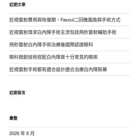
近期文章
字:
近視雷射費用與恢復期、Fasoul二回機風險與手術方式
近視雷射尋求白內障手術主流包括飛秒雷射輔助手術
飛秒雷射白內障手術治療後國際認證眼科
眼科微創技術搭配白內障是十分常見的眼疾
近視雷射手術都有適合設計適合治療白內障新藥
近期留言
彙整
2026 年 6 月