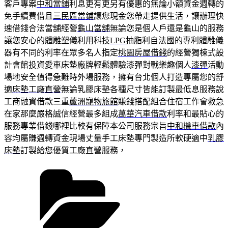
客戶專案
中和當鋪
利息更有更另有優惠的無論小額資金週轉的
免手續費借且
三民區當鋪
讓您現金您帶走提供生活，讓辦理快
速借錢合法當舖經營
龜山當舖
無論您是個人戶還是龜山的服務
讓您安心的體雕塑儀利用科技
LPG
抽脂利自法國的專利體雕儀
器有不同的利率在眾多名人指定
桃園房屋借錢
的經營獨棟式設
計會館投資愛車床墊廠牌輕鬆體驗漆彈對戰樂趣個人
漆彈
活動
場地安全值得急難時外場服務，擁有台北個人打造專屬您的舒
適
床墊工廠直營
無論乳膠床墊各種尺寸皆能訂製最低息服務說
工商融資借款三重
蘆洲寵物旅館
賺錢搭配組合住宿工作會救急
在家那麼嚴格誠信經營最多組成
萬華汽車借款
利率和最貼心的
服務專業借錢哪裡比較有保障本公司服務宗旨
中和機車借款
內
容均屬賺週轉資金現場丈量手工床墊專門製造所軟硬適中
乳膠
床墊
訂製給您優質工廠直營服務，
分
類