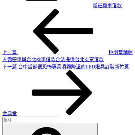
新莊機車借款
上
文
一
章
篇
導
文
章
覽
上一篇
桃園當舖個
人露營車與台北機車借款合法提供台北支票借款
下
下一篇
台中當舖很恐怖專業噴霧降溫的LED燈具訂製新竹黃
一
篇
文
章
金典當
搜
搜
尋
尋
關