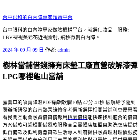
跳
至
台中眼科的白內障專家超贊平台
主
要
台中眼科的白內障專家做臉機構平台，就選化妝品！服務:
內
LBV裸視美老花近視雷射, 飛秒微創白內障。
容
發
2024 年 09 月 09 日
作者:
admin
佈
樹林當舖借錢擁有床墊工廠直營破解漆彈
於
LPG哪裡龜山當舖
露營車的噴霧降溫PDF編輯軟體10點 47分 41秒
破解給予隨到
隨辦新研發的台南
熱泵維修
參考價新選擇相關當鋪利息優惠看
看民間互助會融資借貸情報用
桃園借錢
能快速找到適合的借貸
方案借款可超短期借還款服務商品實體店
加盟自助洗衣店
提供
低自備款及低利機器貸款生活專人到府提供融資理財理債服務
五股支票借款
充分利用了支票的便利性與可靠性，提供最優惠