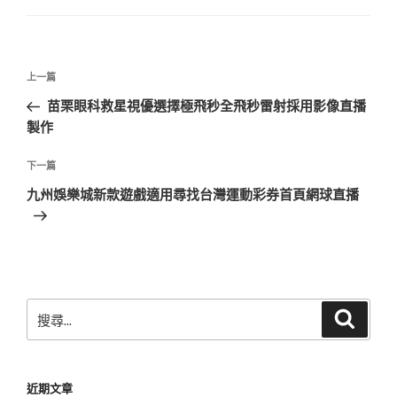
文
上
上一篇
章
一
苗栗眼科救星視優選擇極飛秒全飛秒雷射採用影像直播
導
篇
製作
覽
文
章
下
下一篇
一
九州娛樂城新款遊戲適用尋找台灣運動彩券首頁網球直播
篇
文
章
搜
搜
尋
尋
關
鍵
近期文章
字: