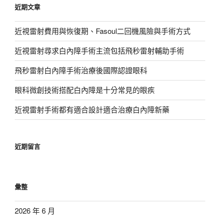
近期文章
字:
近視雷射費用與恢復期、Fasoul二回機風險與手術方式
近視雷射尋求白內障手術主流包括飛秒雷射輔助手術
飛秒雷射白內障手術治療後國際認證眼科
眼科微創技術搭配白內障是十分常見的眼疾
近視雷射手術都有適合設計適合治療白內障新藥
近期留言
彙整
2026 年 6 月