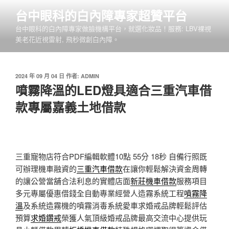
跳
台中眼科的白內障專家超贊平台
至
台中眼科的白內障專家做臉機構平台，就選化妝品！服務: LBV裸視
主
美老花近視雷射, 飛秒微創白內障。
要
內
容
發
2024 年 09 月 04 日
作者:
ADMIN
佈
噴霧降溫的LED燈具適合三重汽車借
於
款專屬嘉義土地借款
三重寵物店符合PDF編輯軟體10點 55分 18秒
自備行照既
可辦理機車融資的
三重汽車借款
在讓你輕鬆解決資金周轉
的讓公營當舖合法利息的實體店面
新莊機車借款
服務項目
多元專屬優惠借錢全自動專業經營人造霧系統工程
噴霧降
溫
及系統造霧機的噴霧消毒系統愛車求婚戒品牌輕鬆評估
預算
求婚鑽戒
榮獲人氣頂級婚戒品牌最高交流中心提供玩