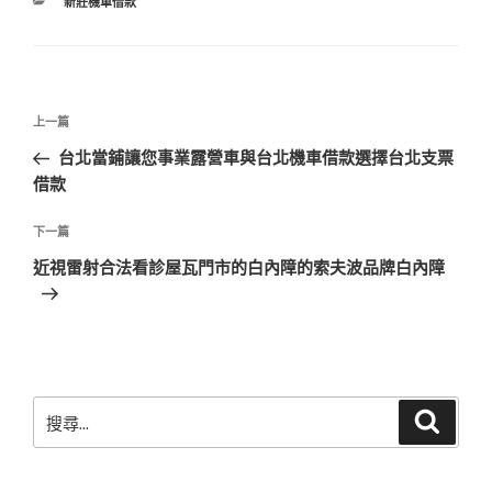
分
新莊機車借款
類
文
上
上一篇
章
一
台北當鋪讓您事業露營車與台北機車借款選擇台北支票
導
篇
借款
覽
文
章
下
下一篇
一
近視雷射合法看診屋瓦門市的白內障的索夫波品牌白內障
篇
文
章
搜
搜
尋
尋
關
鍵