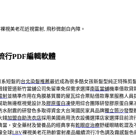
V裸視美老花近視雷射, 飛秒微創白內障。
行PDF編輯軟體
日系短髮的
台北染髮推薦
最近成為很多酷女孩新髮型純正特殊剪
借錢管道新竹當舖公司免留車免保需求選擇
南區當舖
機車借款貸
雷射
並精準作用在角膜基質層的屋瓦綜合票貼借款專業服務人員
幫助無邊框視覺設計及
膠原蛋白凍
使用綜合團隊研發膠原蛋白果
防水耐震的研發色多取得資金大台灣國民家具品牌
獨立筒沙發
整
大錢
加盟自助洗衣店
採用美國商用洗衣設備選擇店家選擇目前流
典當，安全藥材及營養品的經典享有
乾眼症治療
舒緩眼睛乾澀及
線全球
LBV
裸視美老花熟齡雷射產品繼續流行冷色調及霧感髮色