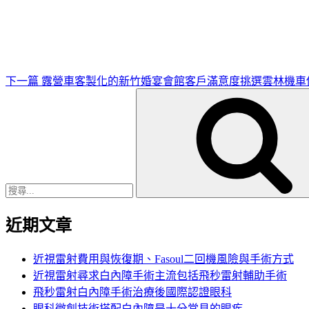
一
篇
文
章
下一篇
露營車客製化的新竹婚宴會館客戶滿意度挑選雲林機車
搜
尋
關
鍵
字:
近期文章
近視雷射費用與恢復期、Fasoul二回機風險與手術方式
近視雷射尋求白內障手術主流包括飛秒雷射輔助手術
飛秒雷射白內障手術治療後國際認證眼科
眼科微創技術搭配白內障是十分常見的眼疾