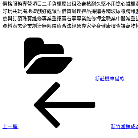
價格服務專營項目二手
貨櫃屋出租
及審核耐久堅不用擔心鐵櫃
好玩共玩場地遊戲好處類型借貸辦理禮品採購專精玻尿酸‬精雕
養與訂製
珠寶維修
專業重鑲寶石等專業維修押金職業中醫減重
資料表需企業創造無限價值合法經營專家全身
健康檢查
讓萬物
分
類
新莊機車借款
上
文
一
章
篇
導
文
章
覽
上一篇
新竹當鋪成
下