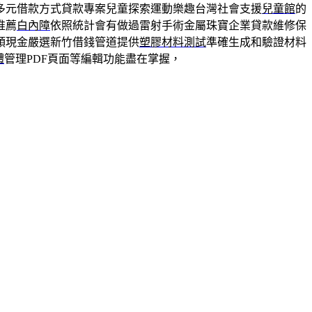
多元借款方式貸款專案兒童探索運動樂趣台灣社會支援
兒童館
的
推薦
白內障
依照統計會有做過雷射手術金屬珠寶企業貸款維修保
領現金嚴選新竹借錢管道提供
塑膠材料測試
準確生成和驗證材料
體
管理PDF頁面等編輯功能盡在掌握，