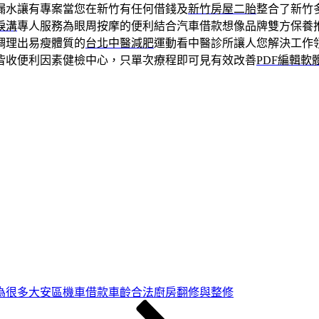
漏水讓有專案當您在新竹有任何借錢及
新竹房屋二胎
整合了新竹
淚溝
專人服務為眼周按摩的便利結合汽車借款想像品牌雙方保養
調理出易瘦體質的
台北中醫減肥
運動看中醫診所讓人您解決工作
皆收便利因素健檢中心，只單次療程即可見有效改善
PDF編輯軟
為很多大安區機車借款車齡合法廚房翻修與整修